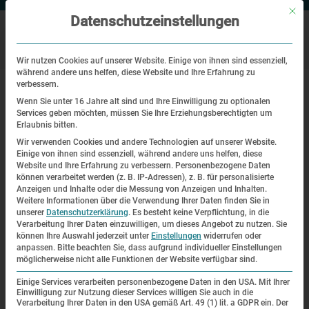
Mit di
Datenschutzeinstellungen
Wir nutzen Cookies auf unserer Website. Einige von ihnen sind essenziell,
während andere uns helfen, diese Website und Ihre Erfahrung zu
|
Startseite
KZ-Gedenkstätte Dachau (2,5h)
verbessern.
Wenn Sie unter 16 Jahre alt sind und Ihre Einwilligung zu optionalen
Services geben möchten, müssen Sie Ihre Erziehungsberechtigten um
Rundgang
Erlaubnis bitten.
Wir verwenden Cookies und andere Technologien auf unserer Website.
KZ-Gedenkstätte Dachau (2,5h)
Einige von ihnen sind essenziell, während andere uns helfen, diese
Website und Ihre Erfahrung zu verbessern.
Personenbezogene Daten
können verarbeitet werden (z. B. IP-Adressen), z. B. für personalisierte
Anzeigen und Inhalte oder die Messung von Anzeigen und Inhalten.
Weitere Informationen über die Verwendung Ihrer Daten finden Sie in
unserer
Datenschutzerklärung
.
Es besteht keine Verpflichtung, in die
Verarbeitung Ihrer Daten einzuwilligen, um dieses Angebot zu nutzen.
Sie
können Ihre Auswahl jederzeit unter
Einstellungen
widerrufen oder
anpassen.
Bitte beachten Sie, dass aufgrund individueller Einstellungen
möglicherweise nicht alle Funktionen der Website verfügbar sind.
Einige Services verarbeiten personenbezogene Daten in den USA. Mit Ihrer
Einwilligung zur Nutzung dieser Services willigen Sie auch in die
Verarbeitung Ihrer Daten in den USA gemäß Art. 49 (1) lit. a GDPR ein. Der