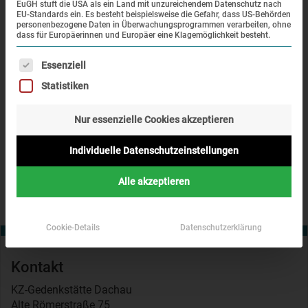
im
EuGH stuft die USA als ein Land mit unzureichendem Datenschutz nach
EU-Standards ein. Es besteht beispielsweise die Gefahr, dass US-Behörden
Besucherzentrum der KZ-Gedenkstätte Dachau, Pater-Roth-
personenbezogene Daten in Überwachungsprogrammen verarbeiten, ohne
dass für Europäerinnen und Europäer eine Klagemöglichkeit besteht.
Straße 2a
Es folgt eine Liste der Service-Gruppen, für die eine Einwi
Essenziell
Weitere Informationen zur Zeitschrift finden Sie in den
Literaturtipps
des Newsletters.
Statistiken
Nur essenzielle Cookies akzeptieren
Zurück
Individuelle Datenschutzeinstellungen
Alle akzeptieren
Cookie-Details
Datenschutzerklärung
Kontakt
KZ-Gedenkstätte Dachau
Alte Römerstraße 75