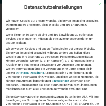
Mit di
Datenschutzeinstellungen
Wir nutzen Cookies auf unserer Website. Einige von ihnen sind essenziell,
während andere uns helfen, diese Website und Ihre Erfahrung zu
|
Startseite
Repatriierung in Europe 1945
verbessern.
Wenn Sie unter 16 Jahre alt sind und Ihre Einwilligung zu optionalen
Services geben möchten, müssen Sie Ihre Erziehungsberechtigten um
Repatriierung in Europe 1945
Erlaubnis bitten.
Wir verwenden Cookies und andere Technologien auf unserer Website.
Repatriierung in Europa 1945
Einige von ihnen sind essenziell, während andere uns helfen, diese
Website und Ihre Erfahrung zu verbessern.
Personenbezogene Daten
können verarbeitet werden (z. B. IP-Adressen), z. B. für personalisierte
Anzeigen und Inhalte oder die Messung von Anzeigen und Inhalten.
Zur
Weitere Informationen über die Verwendung Ihrer Daten finden Sie in
Vorstellung des neuen Hefts der Zeitschrift
unserer
Datenschutzerklärung
.
Es besteht keine Verpflichtung, in die
Verarbeitung Ihrer Daten einzuwilligen, um dieses Angebot zu nutzen.
Sie
„Konzentrationslager“ laden wir Sie
können Ihre Auswahl jederzeit unter
Einstellungen
widerrufen oder
herzlich ein:
anpassen.
Bitte beachten Sie, dass aufgrund individueller Einstellungen
möglicherweise nicht alle Funktionen der Website verfügbar sind.
Dienstag,
Einige Services verarbeiten personenbezogene Daten in den USA. Mit Ihrer
17. Oktober 2017, um 19 Uhr
Einwilligung zur Nutzung dieser Services willigen Sie auch in die
Verarbeitung Ihrer Daten in den USA gemäß Art. 49 (1) lit. a GDPR ein. Der