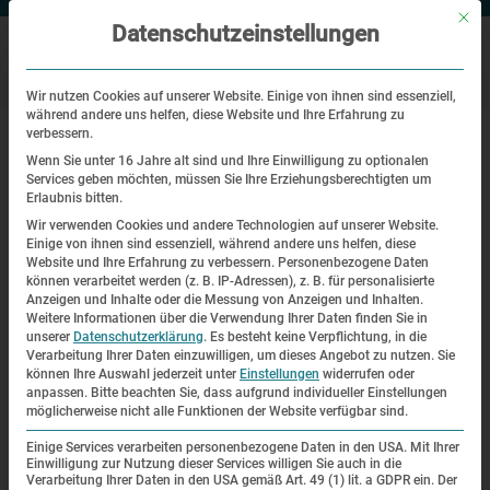
Mit di
Datenschutzeinstellungen
Wir nutzen Cookies auf unserer Website. Einige von ihnen sind essenziell,
während andere uns helfen, diese Website und Ihre Erfahrung zu
|
Startseite
Themenführungen und Exkursionen der
verbessern.
Bildungsabteilung – Newsletter 6 – 2013
Wenn Sie unter 16 Jahre alt sind und Ihre Einwilligung zu optionalen
Services geben möchten, müssen Sie Ihre Erziehungsberechtigten um
Erlaubnis bitten.
Themenführungen und Exkursionen
Wir verwenden Cookies und andere Technologien auf unserer Website.
der Bildungsabteilung – Newsletter
Einige von ihnen sind essenziell, während andere uns helfen, diese
Website und Ihre Erfahrung zu verbessern.
Personenbezogene Daten
6 – 2013
können verarbeitet werden (z. B. IP-Adressen), z. B. für personalisierte
Anzeigen und Inhalte oder die Messung von Anzeigen und Inhalten.
Weitere Informationen über die Verwendung Ihrer Daten finden Sie in
Themenführungen und Exkursionen
unserer
Datenschutzerklärung
.
Es besteht keine Verpflichtung, in die
Verarbeitung Ihrer Daten einzuwilligen, um dieses Angebot zu nutzen.
Sie
der Bildungsabteilung
können Ihre Auswahl jederzeit unter
Einstellungen
widerrufen oder
anpassen.
Bitte beachten Sie, dass aufgrund individueller Einstellungen
möglicherweise nicht alle Funktionen der Website verfügbar sind.
Zusätzlich zu den regelmäßigen Rundgängen bietet die
Einige Services verarbeiten personenbezogene Daten in den USA. Mit Ihrer
Bildungsabteilung
Einwilligung zur Nutzung dieser Services willigen Sie auch in die
Verarbeitung Ihrer Daten in den USA gemäß Art. 49 (1) lit. a GDPR ein. Der
der KZ-Gedenkstätte Dachau jeden Monat Rundgänge und