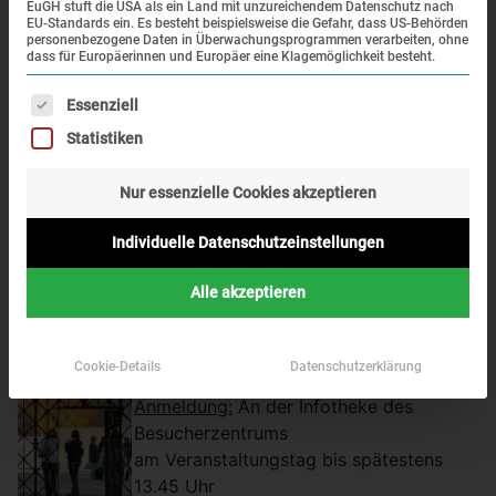
EuGH stuft die USA als ein Land mit unzureichendem Datenschutz nach
Exkursionen mit besonderen
EU-Standards ein. Es besteht beispielsweise die Gefahr, dass US-Behörden
personenbezogene Daten in Überwachungsprogrammen verarbeiten, ohne
Schwerpunktthemen an.
dass für Europäerinnen und Europäer eine Klagemöglichkeit besteht.
Samstag,
Es folgt eine Liste der Service-Gruppen, für die eine Einwi
Essenziell
14.12.2013: Themenführung „Was bleibt? – Die
Statistiken
Geschichte der KZ-Gedenkstätte
Dachau“
Nur essenzielle Cookies akzeptieren
Uhrzeit
: Jeweils 14.00–16.00 Uhr
Individuelle Datenschutzeinstellungen
Treffpunkt
: Besucherzentrum der KZ-
Alle akzeptieren
Gedenkstätte
Dachau
Cookie-Details
Datenschutzerklärung
Anmeldung:
An der Infotheke des
Besucherzentrums
am Veranstaltungstag bis spätestens
13.45 Uhr