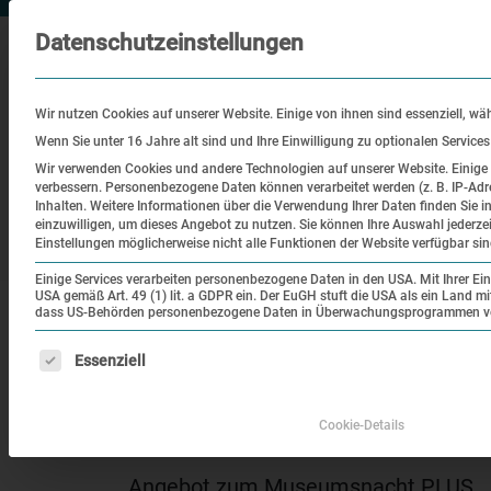
Datenschutzeinstellungen
Wir nutzen Cookies auf unserer Website. Einige von ihnen sind essenziell, wä
Wenn Sie unter 16 Jahre alt sind und Ihre Einwilligung zu optionalen Service
Wir verwenden Cookies und andere Technologien auf unserer Website. Einige v
verbessern.
Personenbezogene Daten können verarbeitet werden (z. B. IP-Adre
Besuch
Bildung
Historisch
Inhalten.
Weitere Informationen über die Verwendung Ihrer Daten finden Sie i
einzuwilligen, um dieses Angebot zu nutzen.
Sie können Ihre Auswahl jederze
Ort
Einstellungen möglicherweise nicht alle Funktionen der Website verfügbar sin
Einige Services verarbeiten personenbezogene Daten in den USA. Mit Ihrer Einw
USA gemäß Art. 49 (1) lit. a GDPR ein. Der EuGH stuft die USA als ein Land 
|
|
Startseite
Veranstaltungen
Angebot zur Mu
dass US-Behörden personenbezogene Daten in Überwachungsprogrammen verar
Es folgt eine Liste der Service-Gruppen, für die eine Einw
Essenziell
Museumsnacht
Angebot zur Museums
Cookie-Details
Angebot zum Museumsnacht PLUS