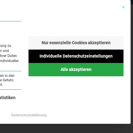
Mit die
RESSE
SUCHE
SPRACHE
Nur essenzielle Cookies akzeptieren
rung zu
en und
Geschichte
Aktuelles
Ihrer Daten
Individuelle Datenschutzeinstellungen
ndividueller
Online
Alle akzeptieren
ten in den
e Gefahr,
t.
nziell und kann nicht abgewählt werden.
atistiken
Datenschutzerklärung