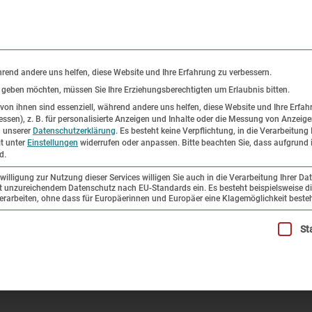
KONTAKT
P
hrend andere uns helfen, diese Website und Ihre Erfahrung zu verbessern.
s geben möchten, müssen Sie Ihre Erziehungsberechtigten um Erlaubnis bitten.
on ihnen sind essenziell, während andere uns helfen, diese Website und Ihre Erfah
ssen), z. B. für personalisierte Anzeigen und Inhalte oder die Messung von Anzeig
er
Ausstellungen
Forschung und
n unserer
Datenschutzerklärung
.
Es besteht keine Verpflichtung, in die Verarbeitung 
it unter
Einstellungen
widerrufen oder anpassen.
Bitte beachten Sie, dass aufgrund i
Sammlung
d.
illigung zur Nutzung dieser Services willigen Sie auch in die Verarbeitung Ihrer Da
mit unzureichendem Datenschutz nach EU-Standards ein. Es besteht beispielsweise di
seumsnacht
beiten, ohne dass für Europäerinnen und Europäer eine Klagemöglichkeit besteh
illigung erteilt werden kann. Die erste Service-Gruppe ist esse
St
nacht