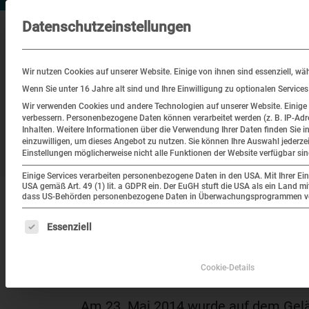
Datenschutzeinstellungen
Wir nutzen Cookies auf unserer Website. Einige von ihnen sind essenziell, wä
Wenn Sie unter 16 Jahre alt sind und Ihre Einwilligung zu optionalen Service
Wir verwenden Cookies und andere Technologien auf unserer Website. Einige v
verbessern.
Personenbezogene Daten können verarbeitet werden (z. B. IP-Adre
Besuch
Bildung
Historisch
Inhalten.
Weitere Informationen über die Verwendung Ihrer Daten finden Sie i
einzuwilligen, um dieses Angebot zu nutzen.
Sie können Ihre Auswahl jederze
Ort
Einstellungen möglicherweise nicht alle Funktionen der Website verfügbar sin
Einige Services verarbeiten personenbezogene Daten in den USA. Mit Ihrer Einw
USA gemäß Art. 49 (1) lit. a GDPR ein. Der EuGH stuft die USA als ein Land 
|
|
Startseite
Veranstaltungen
DACHAU // PRO
dass US-Behörden personenbezogene Daten in Überwachungsprogrammen verar
Es folgt eine Liste der Service-Gruppen, für die eine Einw
Essenziell
Szenische Lesung
DACHAU // PROZESSE.
Cookie-Details
Am 23. Mai 2014 wurde auf dem Gelä