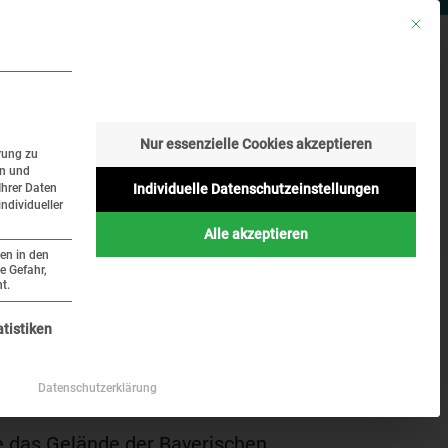
Mit die
RESSE
SUCHE
SPRACHE
Nur essenzielle Cookies akzeptieren
rung zu
en und
Geschichte
Aktuelles
Ihrer Daten
Individuelle Datenschutzeinstellungen
ndividueller
Online
Alle akzeptieren
ten in den
e Gefahr,
t.
nziell und kann nicht abgewählt werden.
atistiken
Datenschutzerklärung
 das Gelände der Bayerischen