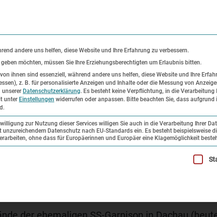
KONTAKT
P
hrend andere uns helfen, diese Website und Ihre Erfahrung zu verbessern.
s geben möchten, müssen Sie Ihre Erziehungsberechtigten um Erlaubnis bitten.
on ihnen sind essenziell, während andere uns helfen, diese Website und Ihre Erfah
ssen), z. B. für personalisierte Anzeigen und Inhalte oder die Messung von Anzeig
er
Ausstellungen
Forschung und
n unserer
Datenschutzerklärung
.
Es besteht keine Verpflichtung, in die Verarbeitung 
it unter
Einstellungen
widerrufen oder anpassen.
Bitte beachten Sie, dass aufgrund i
Sammlung
d.
illigung zur Nutzung dieser Services willigen Sie auch in die Verarbeitung Ihrer Da
mit unzureichendem Datenschutz nach EU-Standards ein. Es besteht beispielsweise di
ZESSE.
beiten, ohne dass für Europäerinnen und Europäer eine Klagemöglichkeit besteh
illigung erteilt werden kann. Die erste Service-Gruppe ist esse
St
nde der ehemaligen SS-Garnison in Dachau (heute