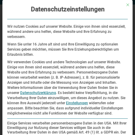
Mit di
Datenschutzeinstellungen
Wir nutzen Cookies auf unserer Website. Einige von ihnen sind essenziell,
während andere uns helfen, diese Website und Ihre Erfahrung zu
|
|
Startseite
Veranstaltungen
Dachauer Zeitzeugengespräch mit
verbessern.
Witold Scibak
Wenn Sie unter 16 Jahre alt sind und Ihre Einwilligung zu optionalen
Services geben möchten, müssen Sie Ihre Erziehungsberechtigten um
Erlaubnis bitten.
Zeitzeugengespräch
Wir verwenden Cookies und andere Technologien auf unserer Website.
Einige von ihnen sind essenziell, während andere uns helfen, diese
Dachauer Zeitzeugengespräch mit
Website und Ihre Erfahrung zu verbessern.
Personenbezogene Daten
können verarbeitet werden (z. B. IP-Adressen), z. B. für personalisierte
Witold Scibak
Anzeigen und Inhalte oder die Messung von Anzeigen und Inhalten.
Weitere Informationen über die Verwendung Ihrer Daten finden Sie in
unserer
Datenschutzerklärung
.
Es besteht keine Verpflichtung, in die
Am Mittwoch, den 22. Juli 2015, lädt die KZ-Gedenkstätte
Verarbeitung Ihrer Daten einzuwilligen, um dieses Angebot zu nutzen.
Sie
Dachau zum „Dachauer Zeitzeugengespräch mit dem
können Ihre Auswahl jederzeit unter
Einstellungen
widerrufen oder
anpassen.
Bitte beachten Sie, dass aufgrund individueller Einstellungen
Überlebenden Witold Scibak ein. Die Veranstaltung beginnt
möglicherweise nicht alle Funktionen der Website verfügbar sind.
um 19 Uhr im Besucherzentrum der KZ-Gedenkstätte, der
Einige Services verarbeiten personenbezogene Daten in den USA. Mit Ihrer
Eintritt ist kostenlos.
Einwilligung zur Nutzung dieser Services willigen Sie auch in die
Verarbeitung Ihrer Daten in den USA gemäß Art. 49 (1) lit. a GDPR ein. Der