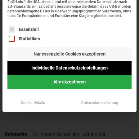
EuGH stuft die USA als ein Land mit unzureichendem Datenschutz nach
EU-Standards ein. Es besteht beispielsweise die Gefahr, dass US-Behörden
personenbezogene Daten in Überwachungsprogrammen verarbeiten, ohne
dass für Europäerinnen und Europäer eine Klagemöglichkeit besteht.
Es folgt eine Liste der Service-Gruppen, für die eine Einwi
Essenziell
Auf dem Leitenberg befinden sich die Gräber von etwa
Statistiken
7.400 Toten des KZ Dachau, die dort in den letzten
Nur essenzielle Cookies akzeptieren
Kriegsmonaten und kurz nach der Befreiung angelegt
wurden. Nach einem internationalen Skandal um die
Individuelle Datenschutzeinstellungen
Vernachlässigung der Gräber entstand 1949 ein KZ-
Ehrenfriedhof.
Alle akzeptieren
Die Führung vor Ort geht auf die letzten Kriegsmonate im
Lager und die Erinnerungsgeschichte des Ortes von 1945
Cookie-Details
Datenschutzerklärung
bis heute ein.
Referentin
Dr. Kerstin Schwenke, Leiterin der