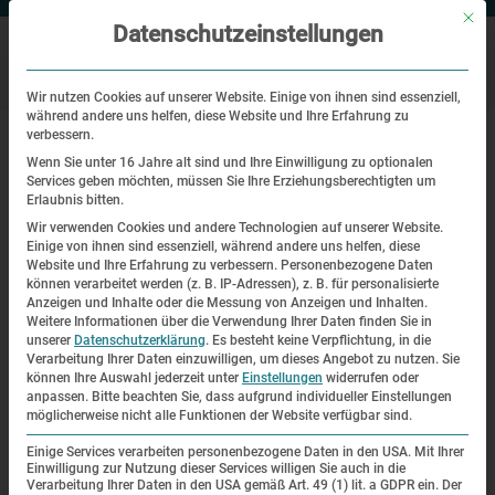
Mit di
Datenschutzeinstellungen
Wir nutzen Cookies auf unserer Website. Einige von ihnen sind essenziell,
während andere uns helfen, diese Website und Ihre Erfahrung zu
|
|
Startseite
Veranstaltungen
Der Gedenkort auf dem Leitenberg
verbessern.
Wenn Sie unter 16 Jahre alt sind und Ihre Einwilligung zu optionalen
Services geben möchten, müssen Sie Ihre Erziehungsberechtigten um
Themenrundgang
Erlaubnis bitten.
Wir verwenden Cookies und andere Technologien auf unserer Website.
Der Gedenkort auf dem Leitenberg
Einige von ihnen sind essenziell, während andere uns helfen, diese
Website und Ihre Erfahrung zu verbessern.
Personenbezogene Daten
können verarbeitet werden (z. B. IP-Adressen), z. B. für personalisierte
| 26.07.2025 | 14:00—16:00
Anzeigen und Inhalte oder die Messung von Anzeigen und Inhalten.
Weitere Informationen über die Verwendung Ihrer Daten finden Sie in
unserer
Datenschutzerklärung
.
Es besteht keine Verpflichtung, in die
Verarbeitung Ihrer Daten einzuwilligen, um dieses Angebot zu nutzen.
Sie
können Ihre Auswahl jederzeit unter
Einstellungen
widerrufen oder
anpassen.
Bitte beachten Sie, dass aufgrund individueller Einstellungen
möglicherweise nicht alle Funktionen der Website verfügbar sind.
Einige Services verarbeiten personenbezogene Daten in den USA. Mit Ihrer
Einwilligung zur Nutzung dieser Services willigen Sie auch in die
Verarbeitung Ihrer Daten in den USA gemäß Art. 49 (1) lit. a GDPR ein. Der