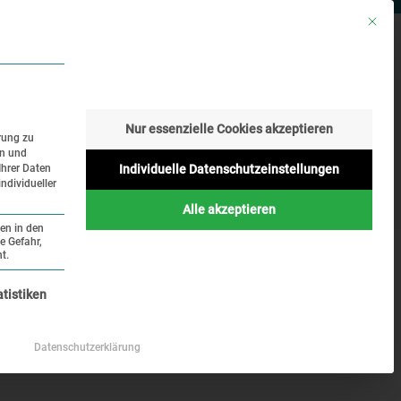
Mit die
RESSE
SUCHE
SPRACHE
Nur essenzielle Cookies akzeptieren
rung zu
en und
Geschichte
Aktuelles
Ihrer Daten
Individuelle Datenschutzeinstellungen
ndividueller
Online
Alle akzeptieren
ten in den
e Gefahr,
t.
nziell und kann nicht abgewählt werden.
atistiken
Datenschutzerklärung