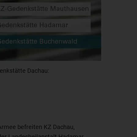
denkstätte Dachau:
-Armee befreiten KZ Dachau,
der Landesheilanstalt Hadamar