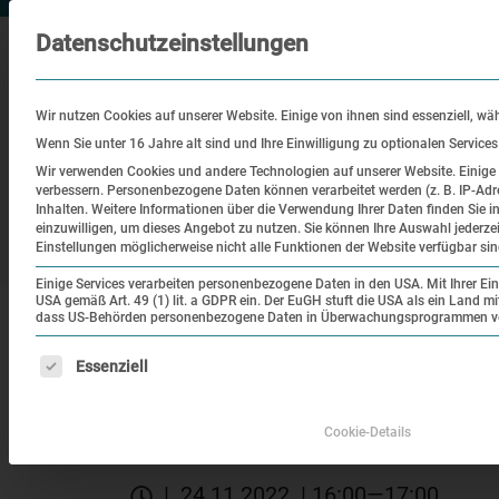
Datenschutzeinstellungen
Wir nutzen Cookies auf unserer Website. Einige von ihnen sind essenziell, wä
Wenn Sie unter 16 Jahre alt sind und Ihre Einwilligung zu optionalen Service
Wir verwenden Cookies und andere Technologien auf unserer Website. Einige v
verbessern.
Personenbezogene Daten können verarbeitet werden (z. B. IP-Adre
Besuch
Bildung
Historisch
Inhalten.
Weitere Informationen über die Verwendung Ihrer Daten finden Sie i
einzuwilligen, um dieses Angebot zu nutzen.
Sie können Ihre Auswahl jederze
Ort
Einstellungen möglicherweise nicht alle Funktionen der Website verfügbar sin
Einige Services verarbeiten personenbezogene Daten in den USA. Mit Ihrer Einw
USA gemäß Art. 49 (1) lit. a GDPR ein. Der EuGH stuft die USA als ein Land 
|
|
Startseite
Veranstaltungen
Die Gedenkstätt
dass US-Behörden personenbezogene Daten in Überwachungsprogrammen verar
Es folgt eine Liste der Service-Gruppen, für die eine Einw
Essenziell
Monat der Gedenkstätten
Die Gedenkstätte Buc
Cookie-Details
| 24.11.2022 | 16:00—17:00