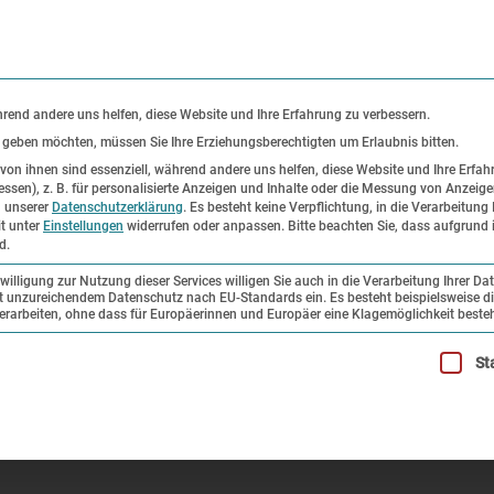
KONTAKT
P
hrend andere uns helfen, diese Website und Ihre Erfahrung zu verbessern.
s geben möchten, müssen Sie Ihre Erziehungsberechtigten um Erlaubnis bitten.
on ihnen sind essenziell, während andere uns helfen, diese Website und Ihre Erfah
ssen), z. B. für personalisierte Anzeigen und Inhalte oder die Messung von Anzeig
er
Ausstellungen
Forschung und
n unserer
Datenschutzerklärung
.
Es besteht keine Verpflichtung, in die Verarbeitung 
it unter
Einstellungen
widerrufen oder anpassen.
Bitte beachten Sie, dass aufgrund i
Sammlung
d.
illigung zur Nutzung dieser Services willigen Sie auch in die Verarbeitung Ihrer Da
mit unzureichendem Datenschutz nach EU-Standards ein. Es besteht beispielsweise di
e Buchenwald
beiten, ohne dass für Europäerinnen und Europäer eine Klagemöglichkeit besteh
illigung erteilt werden kann. Die erste Service-Gruppe ist esse
St
henwald