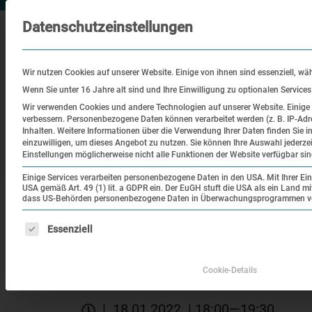
Datenschutzeinstellungen
Wir nutzen Cookies auf unserer Website. Einige von ihnen sind essenziell, wä
Wenn Sie unter 16 Jahre alt sind und Ihre Einwilligung zu optionalen Service
Wir verwenden Cookies und andere Technologien auf unserer Website. Einige v
verbessern.
Personenbezogene Daten können verarbeitet werden (z. B. IP-Adre
Besuch
Bildung
Historisch
Inhalten.
Weitere Informationen über die Verwendung Ihrer Daten finden Sie i
einzuwilligen, um dieses Angebot zu nutzen.
Sie können Ihre Auswahl jederze
Ort
Einstellungen möglicherweise nicht alle Funktionen der Website verfügbar sin
Einige Services verarbeiten personenbezogene Daten in den USA. Mit Ihrer Einw
USA gemäß Art. 49 (1) lit. a GDPR ein. Der EuGH stuft die USA als ein Land 
|
|
Startseite
Veranstaltungen
Die Welt im Wan
dass US-Behörden personenbezogene Daten in Überwachungsprogrammen verar
Es folgt eine Liste der Service-Gruppen, für die eine Einw
Essenziell
Vortragsreihe „Bundeswehr erinnert“
Die Welt im Wandel: B
Cookie-Details
| 18.01.2022 | 18:00—19:30