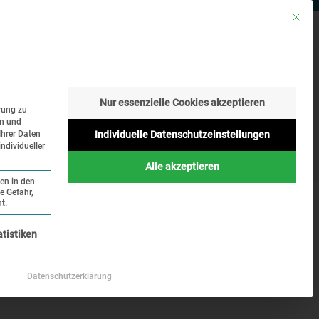
Mit die
RESSE
SUCHE
SPRACHE
Nur essenzielle Cookies akzeptieren
rung zu
en und
Geschichte
Aktuelles
Ihrer Daten
Individuelle Datenschutzeinstellungen
ndividueller
Online
Alle akzeptieren
ten in den
e Gefahr,
t.
nziell und kann nicht abgewählt werden.
atistiken
Datenschutzerklärung