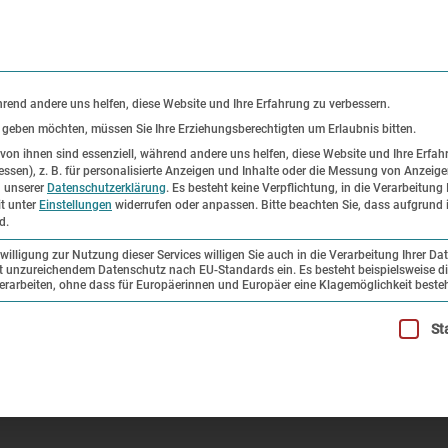
KONTAKT
P
hrend andere uns helfen, diese Website und Ihre Erfahrung zu verbessern.
s geben möchten, müssen Sie Ihre Erziehungsberechtigten um Erlaubnis bitten.
on ihnen sind essenziell, während andere uns helfen, diese Website und Ihre Erfah
ssen), z. B. für personalisierte Anzeigen und Inhalte oder die Messung von Anzeig
er
Ausstellungen
Forschung und
n unserer
Datenschutzerklärung
.
Es besteht keine Verpflichtung, in die Verarbeitung 
it unter
Einstellungen
widerrufen oder anpassen.
Bitte beachten Sie, dass aufgrund i
Sammlung
d.
illigung zur Nutzung dieser Services willigen Sie auch in die Verarbeitung Ihrer Da
mit unzureichendem Datenschutz nach EU-Standards ein. Es besteht beispielsweise di
del: Bundeswehr auf neuen Pfaden
beiten, ohne dass für Europäerinnen und Europäer eine Klagemöglichkeit besteh
illigung erteilt werden kann. Die erste Service-Gruppe ist esse
St
undeswehr auf neuen Pfaden