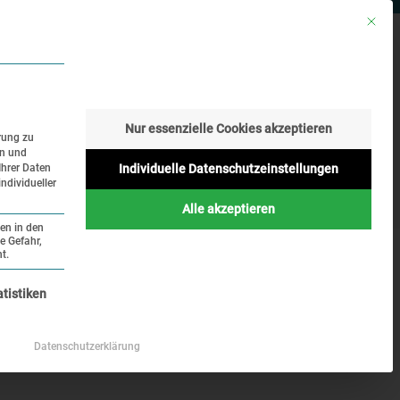
Mit die
RESSE
SUCHE
SPRACHE
Nur essenzielle Cookies akzeptieren
rung zu
en und
Geschichte
Aktuelles
Ihrer Daten
Individuelle Datenschutzeinstellungen
ndividueller
Online
Alle akzeptieren
ten in den
e Gefahr,
t.
nziell und kann nicht abgewählt werden.
atistiken
Datenschutzerklärung