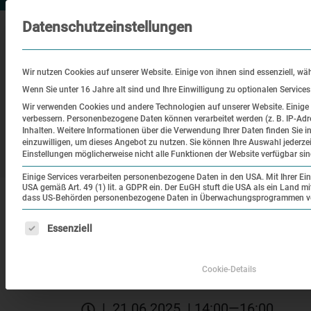
Datenschutzeinstellungen
Wir nutzen Cookies auf unserer Website. Einige von ihnen sind essenziell, wä
Wenn Sie unter 16 Jahre alt sind und Ihre Einwilligung zu optionalen Service
Wir verwenden Cookies und andere Technologien auf unserer Website. Einige v
verbessern.
Personenbezogene Daten können verarbeitet werden (z. B. IP-Adre
Besuch
Bildung
Historisch
Inhalten.
Weitere Informationen über die Verwendung Ihrer Daten finden Sie i
einzuwilligen, um dieses Angebot zu nutzen.
Sie können Ihre Auswahl jederze
Ort
Einstellungen möglicherweise nicht alle Funktionen der Website verfügbar sin
Einige Services verarbeiten personenbezogene Daten in den USA. Mit Ihrer Einw
USA gemäß Art. 49 (1) lit. a GDPR ein. Der EuGH stuft die USA als ein Land 
|
|
Startseite
Veranstaltungen
Gedenkort ehema
dass US-Behörden personenbezogene Daten in Überwachungsprogrammen verar
Es folgt eine Liste der Service-Gruppen, für die eine Einw
Essenziell
Themenrundgang
Gedenkort ehemaliger 
Cookie-Details
| 21.06.2025 | 14:00—16:00