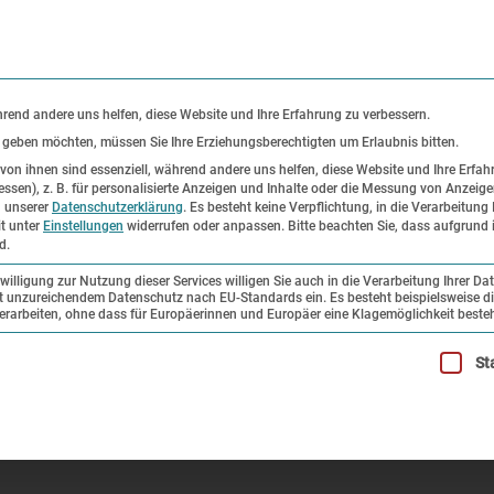
KONTAKT
P
hrend andere uns helfen, diese Website und Ihre Erfahrung zu verbessern.
s geben möchten, müssen Sie Ihre Erziehungsberechtigten um Erlaubnis bitten.
on ihnen sind essenziell, während andere uns helfen, diese Website und Ihre Erfah
ssen), z. B. für personalisierte Anzeigen und Inhalte oder die Messung von Anzeig
er
Ausstellungen
Forschung und
n unserer
Datenschutzerklärung
.
Es besteht keine Verpflichtung, in die Verarbeitung 
it unter
Einstellungen
widerrufen oder anpassen.
Bitte beachten Sie, dass aufgrund i
Sammlung
d.
illigung zur Nutzung dieser Services willigen Sie auch in die Verarbeitung Ihrer Da
mit unzureichendem Datenschutz nach EU-Standards ein. Es besteht beispielsweise di
liger SS-Schießplatz Hebertshausen
beiten, ohne dass für Europäerinnen und Europäer eine Klagemöglichkeit besteh
illigung erteilt werden kann. Die erste Service-Gruppe ist esse
St
SS-Schießplatz Hebertshausen