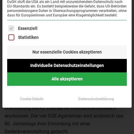
EuGH stuft die USA als ein Land mit unzureichendem Datenschutz nach
EU-Standards ein. Es besteht beispielsweise die Gefahr, dass US-Behörden
personenbezogene Daten in Überwachungsprogrammen verarbeiten, ohne
dass für Europäerinnen und Europäer eine Klagemöglichkeit besteht.
Es folgt eine Liste der Service-Gruppen, für die eine Einwi
Essenziell
Statistiken
Nur essenzielle Cookies akzeptieren
Am 13. September 1944 wurden die SOE-Agentinnen
Individuelle Datenschutzeinstellungen
(Special Operations Executive) Yolande Beekman,
Madeleine Damerment, Noor Inayat Khan und Eliane
Alle akzeptieren
Plewman im KZ Dachau von der SS ermordet. Im besetzten
Frankreich hatten sie als Agentinnen im Widerstand
Cookie-Details
Datenschutzerklärung
gewirkt, wurden gefangengenommen und nach ihrer
Überstellung ins KZ Dachau im Krematoriumsbereich
erschossen. Der vier SOE-Agentinnen wird anlässlich des
80. Jahrestags ihrer Ermordung mit einer
Gedenkveranstaltung gedacht.