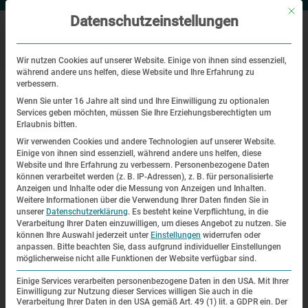
Mit di
Datenschutzeinstellungen
Wir nutzen Cookies auf unserer Website. Einige von ihnen sind essenziell,
während andere uns helfen, diese Website und Ihre Erfahrung zu
|
|
Startseite
Veranstaltungen
Gedenkveranstaltung für die SOE-
verbessern.
Agentinnen Yolande Beekman, Madeleine Damerment, Noor Inayat
Wenn Sie unter 16 Jahre alt sind und Ihre Einwilligung zu optionalen
Khan, Eliane Plewman
Services geben möchten, müssen Sie Ihre Erziehungsberechtigten um
Erlaubnis bitten.
Wir verwenden Cookies und andere Technologien auf unserer Website.
Gedenkfeier
Einige von ihnen sind essenziell, während andere uns helfen, diese
Website und Ihre Erfahrung zu verbessern.
Personenbezogene Daten
Gedenkveranstaltung für die SOE-
können verarbeitet werden (z. B. IP-Adressen), z. B. für personalisierte
Anzeigen und Inhalte oder die Messung von Anzeigen und Inhalten.
Agentinnen Yolande Beekman,
Weitere Informationen über die Verwendung Ihrer Daten finden Sie in
Madeleine Damerment, Noor Inayat
unserer
Datenschutzerklärung
.
Es besteht keine Verpflichtung, in die
Verarbeitung Ihrer Daten einzuwilligen, um dieses Angebot zu nutzen.
Sie
Khan, Eliane Plewman
können Ihre Auswahl jederzeit unter
Einstellungen
widerrufen oder
anpassen.
Bitte beachten Sie, dass aufgrund individueller Einstellungen
möglicherweise nicht alle Funktionen der Website verfügbar sind.
| 14.09.2024 | 14:00—15:30
Einige Services verarbeiten personenbezogene Daten in den USA. Mit Ihrer
Einwilligung zur Nutzung dieser Services willigen Sie auch in die
Verarbeitung Ihrer Daten in den USA gemäß Art. 49 (1) lit. a GDPR ein. Der