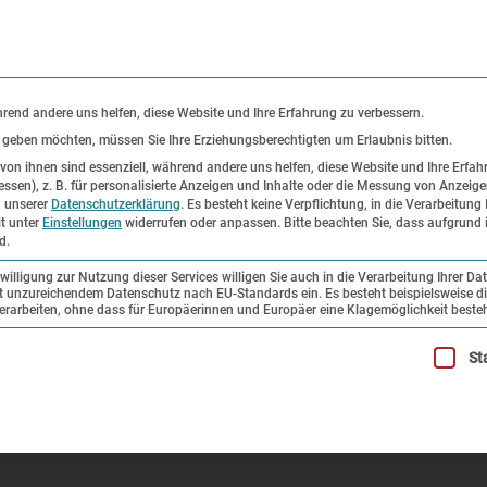
KONTAKT
P
hrend andere uns helfen, diese Website und Ihre Erfahrung zu verbessern.
s geben möchten, müssen Sie Ihre Erziehungsberechtigten um Erlaubnis bitten.
on ihnen sind essenziell, während andere uns helfen, diese Website und Ihre Erfah
ssen), z. B. für personalisierte Anzeigen und Inhalte oder die Messung von Anzeig
er
Ausstellungen
Forschung und
n unserer
Datenschutzerklärung
.
Es besteht keine Verpflichtung, in die Verarbeitung 
it unter
Einstellungen
widerrufen oder anpassen.
Bitte beachten Sie, dass aufgrund i
Sammlung
d.
illigung zur Nutzung dieser Services willigen Sie auch in die Verarbeitung Ihrer Da
mit unzureichendem Datenschutz nach EU-Standards ein. Es besteht beispielsweise di
um Internationalen Museumstag: Die Dachauer Prozesse
beiten, ohne dass für Europäerinnen und Europäer eine Klagemöglichkeit besteh
illigung erteilt werden kann. Die erste Service-Gruppe ist esse
St
ernationalen Museumstag: Die