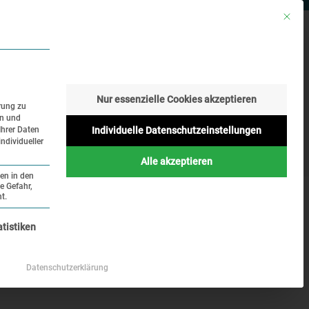
Mit die
RESSE
SUCHE
SPRACHE
Nur essenzielle Cookies akzeptieren
rung zu
en und
Geschichte
Aktuelles
Ihrer Daten
Individuelle Datenschutzeinstellungen
ndividueller
Online
Alle akzeptieren
ten in den
e Gefahr,
t.
nziell und kann nicht abgewählt werden.
atistiken
 Dachauer Prozesse
Datenschutzerklärung