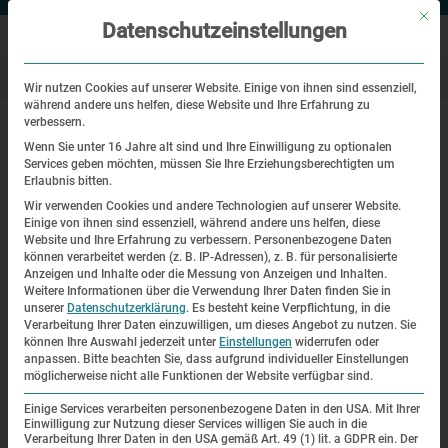
Mit di
Datenschutzeinstellungen
Wir nutzen Cookies auf unserer Website. Einige von ihnen sind essenziell,
während andere uns helfen, diese Website und Ihre Erfahrung zu
|
|
Startseite
Veranstaltungen
Polnische Häftlinge im KZ Dachau
verbessern.
Wenn Sie unter 16 Jahre alt sind und Ihre Einwilligung zu optionalen
Services geben möchten, müssen Sie Ihre Erziehungsberechtigten um
Themenrundgang
Erlaubnis bitten.
Wir verwenden Cookies und andere Technologien auf unserer Website.
Polnische Häftlinge im KZ Dachau
Einige von ihnen sind essenziell, während andere uns helfen, diese
Website und Ihre Erfahrung zu verbessern.
Personenbezogene Daten
können verarbeitet werden (z. B. IP-Adressen), z. B. für personalisierte
| 31.08.2019 | 14:00—16:30
Anzeigen und Inhalte oder die Messung von Anzeigen und Inhalten.
Weitere Informationen über die Verwendung Ihrer Daten finden Sie in
unserer
Datenschutzerklärung
.
Es besteht keine Verpflichtung, in die
Verarbeitung Ihrer Daten einzuwilligen, um dieses Angebot zu nutzen.
Sie
können Ihre Auswahl jederzeit unter
Einstellungen
widerrufen oder
anpassen.
Bitte beachten Sie, dass aufgrund individueller Einstellungen
möglicherweise nicht alle Funktionen der Website verfügbar sind.
Einige Services verarbeiten personenbezogene Daten in den USA. Mit Ihrer
Einwilligung zur Nutzung dieser Services willigen Sie auch in die
Verarbeitung Ihrer Daten in den USA gemäß Art. 49 (1) lit. a GDPR ein. Der