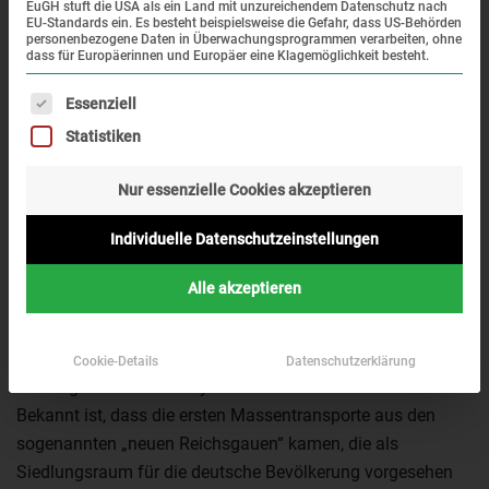
EuGH stuft die USA als ein Land mit unzureichendem Datenschutz nach
EU-Standards ein. Es besteht beispielsweise die Gefahr, dass US-Behörden
personenbezogene Daten in Überwachungsprogrammen verarbeiten, ohne
dass für Europäerinnen und Europäer eine Klagemöglichkeit besteht.
Es folgt eine Liste der Service-Gruppen, für die eine Einwi
Essenziell
Eine Gruppe befreiter polnischer Häftlinge vor einer Baracke,
vermutlich im Mai 1945
Statistiken
Bereits kurz nach dem Ausbruch des Zweiten Weltkrieges
Nur essenzielle Cookies akzeptieren
im September 1939 fanden die ersten Deportationen von
Polen in das Konzentrationslager Dachau statt. Im Verlauf
Individuelle Datenschutzeinstellungen
der nächsten Jahre wurden sie mit nahezu 41.000
Personen zur größten nationalen Häftlingsgruppe des
Alle akzeptieren
Lagers.
Angesichts dessen verwundert es, dass die polnischen
Cookie-Details
Datenschutzerklärung
Häftlinge bisher kaum systematisch erforscht wurden.
Bekannt ist, dass die ersten Massentransporte aus den
sogenannten „neuen Reichsgauen“ kamen, die als
Siedlungsraum für die deutsche Bevölkerung vorgesehen