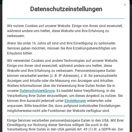
Mit di
Datenschutzeinstellungen
Wir nutzen Cookies auf unserer Website. Einige von ihnen sind essenziell,
während andere uns helfen, diese Website und Ihre Erfahrung zu
|
|
Startseite
Veranstaltungen
Sowjetische Kriegsgefangene im KZ
verbessern.
Dachau
Wenn Sie unter 16 Jahre alt sind und Ihre Einwilligung zu optionalen
Services geben möchten, müssen Sie Ihre Erziehungsberechtigten um
Erlaubnis bitten.
Themenrundgang
Wir verwenden Cookies und andere Technologien auf unserer Website.
Einige von ihnen sind essenziell, während andere uns helfen, diese
Sowjetische Kriegsgefangene im
Website und Ihre Erfahrung zu verbessern.
Personenbezogene Daten
können verarbeitet werden (z. B. IP-Adressen), z. B. für personalisierte
KZ Dachau
Anzeigen und Inhalte oder die Messung von Anzeigen und Inhalten.
Weitere Informationen über die Verwendung Ihrer Daten finden Sie in
unserer
Datenschutzerklärung
.
Es besteht keine Verpflichtung, in die
| 22.06.2019 | 14:00—16:30
Verarbeitung Ihrer Daten einzuwilligen, um dieses Angebot zu nutzen.
Sie
können Ihre Auswahl jederzeit unter
Einstellungen
widerrufen oder
anpassen.
Bitte beachten Sie, dass aufgrund individueller Einstellungen
möglicherweise nicht alle Funktionen der Website verfügbar sind.
Einige Services verarbeiten personenbezogene Daten in den USA. Mit Ihrer
Einwilligung zur Nutzung dieser Services willigen Sie auch in die
Verarbeitung Ihrer Daten in den USA gemäß Art. 49 (1) lit. a GDPR ein. Der