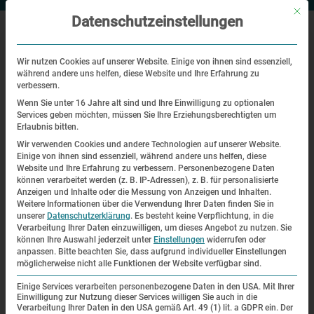
Mit di
Datenschutzeinstellungen
Wir nutzen Cookies auf unserer Website. Einige von ihnen sind essenziell,
während andere uns helfen, diese Website und Ihre Erfahrung zu
|
|
Startseite
Veranstaltungen
Literatur im KZ Dachau
verbessern.
Wenn Sie unter 16 Jahre alt sind und Ihre Einwilligung zu optionalen
Services geben möchten, müssen Sie Ihre Erziehungsberechtigten um
Themenrundgang
Erlaubnis bitten.
Wir verwenden Cookies und andere Technologien auf unserer Website.
Literatur im KZ Dachau
Einige von ihnen sind essenziell, während andere uns helfen, diese
Website und Ihre Erfahrung zu verbessern.
Personenbezogene Daten
können verarbeitet werden (z. B. IP-Adressen), z. B. für personalisierte
| 08.08.2015 | 14:00—16:00
Anzeigen und Inhalte oder die Messung von Anzeigen und Inhalten.
Weitere Informationen über die Verwendung Ihrer Daten finden Sie in
Das Tagebuch „Goethe in Dachau“ ist anhand von
unserer
Datenschutzerklärung
.
Es besteht keine Verpflichtung, in die
Verarbeitung Ihrer Daten einzuwilligen, um dieses Angebot zu nutzen.
Sie
zahlreichen, im KZ Dachau selbst auf den
können Ihre Auswahl jederzeit unter
Einstellungen
widerrufen oder
anpassen.
Bitte beachten Sie, dass aufgrund individueller Einstellungen
verschiedenartigsten Papieren und Zetteln gemachten
möglicherweise nicht alle Funktionen der Website verfügbar sind.
Tagebuchaufzeichnungen geschrieben.
Einige Services verarbeiten personenbezogene Daten in den USA. Mit Ihrer
„Daß viele meiner Notizen nicht in der hier publizierten
Einwilligung zur Nutzung dieser Services willigen Sie auch in die
Form geschrieben wurden, sondern nur mit einigen nur mir
Verarbeitung Ihrer Daten in den USA gemäß Art. 49 (1) lit. a GDPR ein. Der