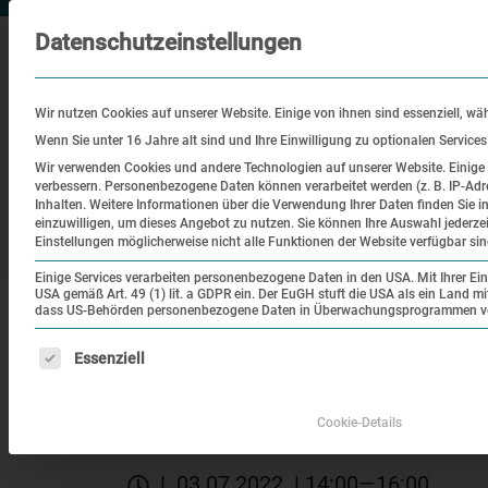
Datenschutzeinstellungen
Wir nutzen Cookies auf unserer Website. Einige von ihnen sind essenziell, wä
Wenn Sie unter 16 Jahre alt sind und Ihre Einwilligung zu optionalen Service
Wir verwenden Cookies und andere Technologien auf unserer Website. Einige v
verbessern.
Personenbezogene Daten können verarbeitet werden (z. B. IP-Adre
Besuch
Bildung
Historisch
Inhalten.
Weitere Informationen über die Verwendung Ihrer Daten finden Sie i
einzuwilligen, um dieses Angebot zu nutzen.
Sie können Ihre Auswahl jederze
Ort
Einstellungen möglicherweise nicht alle Funktionen der Website verfügbar sin
Einige Services verarbeiten personenbezogene Daten in den USA. Mit Ihrer Einw
USA gemäß Art. 49 (1) lit. a GDPR ein. Der EuGH stuft die USA als ein Land 
|
|
Startseite
Veranstaltungen
Der Todeszug a
dass US-Behörden personenbezogene Daten in Überwachungsprogrammen verar
Es folgt eine Liste der Service-Gruppen, für die eine Einw
Essenziell
Themenrundgang
Der Todeszug aus Com
Cookie-Details
| 03.07.2022 | 14:00—16:00