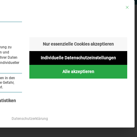
Mit die
RESSE
SUCHE
SPRACHE
Nur essenzielle Cookies akzeptieren
rung zu
en und
Geschichte
Aktuelles
Ihrer Daten
Individuelle Datenschutzeinstellungen
ndividueller
Online
Alle akzeptieren
ten in den
e Gefahr,
t.
nziell und kann nicht abgewählt werden.
atistiken
Datenschutzerklärung