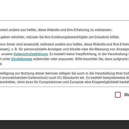
KONTAKT
P
hrend andere uns helfen, diese Website und Ihre Erfahrung zu verbessern.
s geben möchten, müssen Sie Ihre Erziehungsberechtigten um Erlaubnis bitten.
on ihnen sind essenziell, während andere uns helfen, diese Website und Ihre Erfah
ssen), z. B. für personalisierte Anzeigen und Inhalte oder die Messung von Anzeig
er
Ausstellungen
Forschung und
n unserer
Datenschutzerklärung
.
Es besteht keine Verpflichtung, in die Verarbeitung 
it unter
Einstellungen
widerrufen oder anpassen.
Bitte beachten Sie, dass aufgrund i
Sammlung
d.
illigung zur Nutzung dieser Services willigen Sie auch in die Verarbeitung Ihrer Da
mit unzureichendem Datenschutz nach EU-Standards ein. Es besteht beispielsweise di
us Compiegne
beiten, ohne dass für Europäerinnen und Europäer eine Klagemöglichkeit besteh
illigung erteilt werden kann. Die erste Service-Gruppe ist esse
St
piegne