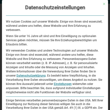
Mit di
Datenschutzeinstellungen
Wir nutzen Cookies auf unserer Website. Einige von ihnen sind essenziell,
während andere uns helfen, diese Website und Ihre Erfahrung zu
|
|
Startseite
Veranstaltungen
Der „Weg des Erinnerns“
verbessern.
Wenn Sie unter 16 Jahre alt sind und Ihre Einwilligung zu optionalen
Services geben möchten, müssen Sie Ihre Erziehungsberechtigten um
Exkursion
Erlaubnis bitten.
Wir verwenden Cookies und andere Technologien auf unserer Website.
Der „Weg des Erinnerns“
Einige von ihnen sind essenziell, während andere uns helfen, diese
Website und Ihre Erfahrung zu verbessern.
Personenbezogene Daten
können verarbeitet werden (z. B. IP-Adressen), z. B. für personalisierte
| 06.10.2018 | 13:00—15:00
Anzeigen und Inhalte oder die Messung von Anzeigen und Inhalten.
Weitere Informationen über die Verwendung Ihrer Daten finden Sie in
Einmal im Frühjahr und einmal im Herbst bietet die KZ-
unserer
Datenschutzerklärung
.
Es besteht keine Verpflichtung, in die
Verarbeitung Ihrer Daten einzuwilligen, um dieses Angebot zu nutzen.
Sie
Gedenkstätte Dachau den Rundgang zum „Weg des
können Ihre Auswahl jederzeit unter
Einstellungen
widerrufen oder
anpassen.
Bitte beachten Sie, dass aufgrund individueller Einstellungen
Erinnerns“ an. Im Anschluss an den Rundgang kann die KZ-
möglicherweise nicht alle Funktionen der Website verfügbar sind.
Gedenkstätte besucht werden. Der „Weg des Erinnerns“
Einige Services verarbeiten personenbezogene Daten in den USA. Mit Ihrer
führt vom Dachauer Bahnhof zum Eingang der KZ-
Einwilligung zur Nutzung dieser Services willigen Sie auch in die
Gedenkstätte Dachau. Zwölf Tafeln informieren über die
Verarbeitung Ihrer Daten in den USA gemäß Art. 49 (1) lit. a GDPR ein. Der