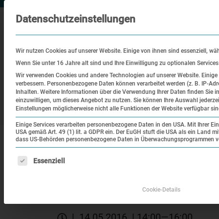
Datenschutzeinstellungen
Wir nutzen Cookies auf unserer Website. Einige von ihnen sind essenziell, wä
Wenn Sie unter 16 Jahre alt sind und Ihre Einwilligung zu optionalen Service
Wir verwenden Cookies und andere Technologien auf unserer Website. Einige v
verbessern.
Personenbezogene Daten können verarbeitet werden (z. B. IP-Adre
Besuch
Bildung
Historisch
Inhalten.
Weitere Informationen über die Verwendung Ihrer Daten finden Sie i
einzuwilligen, um dieses Angebot zu nutzen.
Sie können Ihre Auswahl jederze
Ort
Einstellungen möglicherweise nicht alle Funktionen der Website verfügbar sin
Einige Services verarbeiten personenbezogene Daten in den USA. Mit Ihrer Einw
USA gemäß Art. 49 (1) lit. a GDPR ein. Der EuGH stuft die USA als ein Land 
|
|
Startseite
Veranstaltungen
Geistliche im K
dass US-Behörden personenbezogene Daten in Überwachungsprogrammen verar
Es folgt eine Liste der Service-Gruppen, für die eine Einw
Essenziell
Themenrundgang
Geistliche im KZ Dach
Cookie-Details
| 14.05.2016 | 14:00—16:00