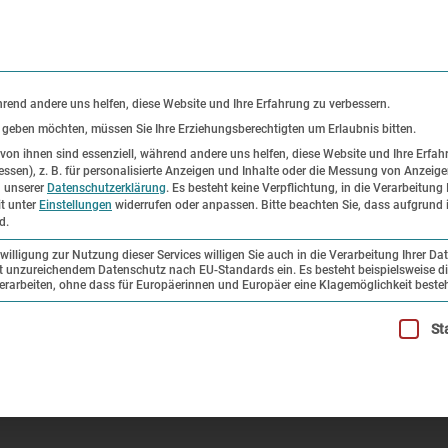
KONTAKT
P
hrend andere uns helfen, diese Website und Ihre Erfahrung zu verbessern.
s geben möchten, müssen Sie Ihre Erziehungsberechtigten um Erlaubnis bitten.
on ihnen sind essenziell, während andere uns helfen, diese Website und Ihre Erfah
ssen), z. B. für personalisierte Anzeigen und Inhalte oder die Messung von Anzeig
er
Ausstellungen
Forschung und
n unserer
Datenschutzerklärung
.
Es besteht keine Verpflichtung, in die Verarbeitung 
it unter
Einstellungen
widerrufen oder anpassen.
Bitte beachten Sie, dass aufgrund i
Sammlung
d.
illigung zur Nutzung dieser Services willigen Sie auch in die Verarbeitung Ihrer Da
mit unzureichendem Datenschutz nach EU-Standards ein. Es besteht beispielsweise di
Z Dachau
beiten, ohne dass für Europäerinnen und Europäer eine Klagemöglichkeit besteh
illigung erteilt werden kann. Die erste Service-Gruppe ist esse
St
au