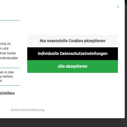
Mit die
RESSE
SUCHE
SPRACHE
Nur essenzielle Cookies akzeptieren
rung zu
en und
Geschichte
Aktuelles
Ihrer Daten
Individuelle Datenschutzeinstellungen
ndividueller
Online
Alle akzeptieren
ten in den
e Gefahr,
t.
nziell und kann nicht abgewählt werden.
atistiken
Datenschutzerklärung