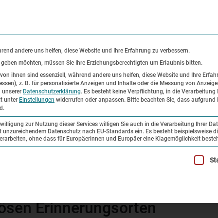
KONTAKT
P
hrend andere uns helfen, diese Website und Ihre Erfahrung zu verbessern.
s geben möchten, müssen Sie Ihre Erziehungsberechtigten um Erlaubnis bitten.
on ihnen sind essenziell, während andere uns helfen, diese Website und Ihre Erfah
ssen), z. B. für personalisierte Anzeigen und Inhalte oder die Messung von Anzeig
er
Ausstellungen
Forschung und
n unserer
Datenschutzerklärung
.
Es besteht keine Verpflichtung, in die Verarbeitung 
it unter
Einstellungen
widerrufen oder anpassen.
Bitte beachten Sie, dass aufgrund i
Sammlung
d.
illigung zur Nutzung dieser Services willigen Sie auch in die Verarbeitung Ihrer Da
mit unzureichendem Datenschutz nach EU-Standards ein. Es besteht beispielsweise di
ienste – die Kirchen in der KZ-Gedenkstätte Dachau. Rundgang 
beiten, ohne dass für Europäerinnen und Europäer eine Klagemöglichkeit besteh
illigung erteilt werden kann. Die erste Service-Gruppe ist esse
St
 – die Kirchen in der KZ-Geden
iösen Erinnerungsorten