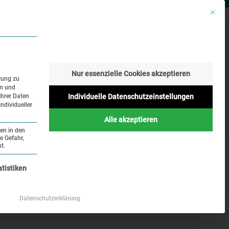
Mit die
RESSE
SUCHE
SPRACHE
Nur essenzielle Cookies akzeptieren
rung zu
en und
Geschichte
Aktuelles
Ihrer Daten
Individuelle Datenschutzeinstellungen
ndividueller
Online
Alle akzeptieren
ten in den
e Gefahr,
zu den religiösen Erinnerungsorten
t.
nziell und kann nicht abgewählt werden.
atistiken
kstätte Dachau.
Datenschutzerklärung