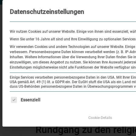
Datenschutzeinstellungen
Wir nutzen Cookies auf unserer Website. Einige von ihnen sind essenziell, wä
Wenn Sie unter 16 Jahre alt sind und Ihre Einwilligung zu optionalen Service
Wir verwenden Cookies und andere Technologien auf unserer Website. Einige v
verbessern.
Personenbezogene Daten können verarbeitet werden (z. B. IP-Adre
Besuch
Bildung
Historisch
Inhalten.
Weitere Informationen über die Verwendung Ihrer Daten finden Sie i
einzuwilligen, um dieses Angebot zu nutzen.
Sie können Ihre Auswahl jederze
Ort
Einstellungen möglicherweise nicht alle Funktionen der Website verfügbar sin
Einige Services verarbeiten personenbezogene Daten in den USA. Mit Ihrer Einw
USA gemäß Art. 49 (1) lit. a GDPR ein. Der EuGH stuft die USA als ein Land 
|
|
Startseite
Veranstaltungen
Mehr als Gottesd
dass US-Behörden personenbezogene Daten in Überwachungsprogrammen verar
Es folgt eine Liste der Service-Gruppen, für die eine Einw
Essenziell
Themenrundgang
Mehr als Gottesdienste
Cookie-Details
Rundgang zu den relig