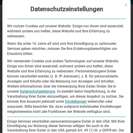
Mit di
Datenschutzeinstellungen
Wir nutzen Cookies auf unserer Website. Einige von ihnen sind essenziell,
während andere uns helfen, diese Website und Ihre Erfahrung zu
|
|
Startseite
Veranstaltungen
Visita guiada en español al Memorial
verbessern.
del Campo de Concentración de Dachau
Wenn Sie unter 16 Jahre alt sind und Ihre Einwilligung zu optionalen
Services geben möchten, müssen Sie Ihre Erziehungsberechtigten um
Erlaubnis bitten.
Visita guiada
Wir verwenden Cookies und andere Technologien auf unserer Website.
Einige von ihnen sind essenziell, während andere uns helfen, diese
Visita guiada en español al
Website und Ihre Erfahrung zu verbessern.
Personenbezogene Daten
können verarbeitet werden (z. B. IP-Adressen), z. B. für personalisierte
Memorial del Campo de
Anzeigen und Inhalte oder die Messung von Anzeigen und Inhalten.
Weitere Informationen über die Verwendung Ihrer Daten finden Sie in
Concentración de Dachau
unserer
Datenschutzerklärung
.
Es besteht keine Verpflichtung, in die
Verarbeitung Ihrer Daten einzuwilligen, um dieses Angebot zu nutzen.
Sie
können Ihre Auswahl jederzeit unter
Einstellungen
widerrufen oder
| 06.05.2023 | 10:30—13:00
anpassen.
Bitte beachten Sie, dass aufgrund individueller Einstellungen
möglicherweise nicht alle Funktionen der Website verfügbar sind.
Einige Services verarbeiten personenbezogene Daten in den USA. Mit Ihrer
Einwilligung zur Nutzung dieser Services willigen Sie auch in die
Verarbeitung Ihrer Daten in den USA gemäß Art. 49 (1) lit. a GDPR ein. Der