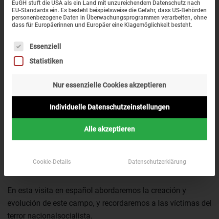
EuGH stuft die USA als ein Land mit unzureichendem Datenschutz nach
EU-Standards ein. Es besteht beispielsweise die Gefahr, dass US-Behörden
personenbezogene Daten in Überwachungsprogrammen verarbeiten, ohne
dass für Europäerinnen und Europäer eine Klagemöglichkeit besteht.
Es folgt eine Liste der Service-Gruppen, für die eine Einwi
Essenziell
Statistiken
Nur essenzielle Cookies akzeptieren
El 22 de marzo de 1933 abría sus puertas el campo de
concentración de Dachau, en los terrenos de una antigua
Individuelle Datenschutzeinstellungen
fábrica. En sus doce años de historia, unas 200.000
Alle akzeptieren
personas de más 40 nacionalidades fueron internadas en
Dachau y sus subcampos. Al menos 41.500 de ellas
morirían a consecuencia del hambre, las enfermedades, el
Cookie-Details
Datenschutzerklärung
maltrato y el asesinato.
En esta visita en español abordaremos la creación y
evolución de este campo, y recordaremos a las víctimas del
terror nacionalsocialista.