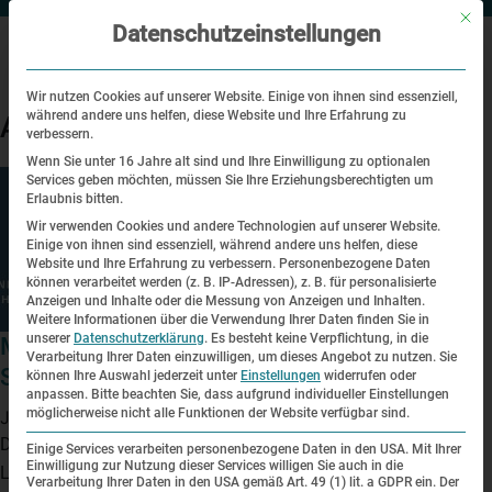
Mit di
Datenschutzeinstellungen
Wir nutzen Cookies auf unserer Website. Einige von ihnen sind essenziell,
während andere uns helfen, diese Website und Ihre Erfahrung zu
Archive
verbessern.
Wenn Sie unter 16 Jahre alt sind und Ihre Einwilligung zu optionalen
Services geben möchten, müssen Sie Ihre Erziehungsberechtigten um
Erlaubnis bitten.
Wir verwenden Cookies und andere Technologien auf unserer Website.
Einige von ihnen sind essenziell, während andere uns helfen, diese
Website und Ihre Erfahrung zu verbessern.
Personenbezogene Daten
können verarbeitet werden (z. B. IP-Adressen), z. B. für personalisierte
Anzeigen und Inhalte oder die Messung von Anzeigen und Inhalten.
Weitere Informationen über die Verwendung Ihrer Daten finden Sie in
unserer
Datenschutzerklärung
.
Es besteht keine Verpflichtung, in die
Mehrgenerationengespräch zur
Verarbeitung Ihrer Daten einzuwilligen, um dieses Angebot zu nutzen.
Sie
Sonderausstellung „Dachauer Prozesse“
können Ihre Auswahl jederzeit unter
Einstellungen
widerrufen oder
anpassen.
Bitte beachten Sie, dass aufgrund individueller Einstellungen
möglicherweise nicht alle Funktionen der Website verfügbar sind.
Juni 29, 2022 4:28 p.m.
Die Familie Schwerdt im Gespräch mit Dr. Christoph Thonfeld,
Einige Services verarbeiten personenbezogene Daten in den USA. Mit Ihrer
Einwilligung zur Nutzung dieser Services willigen Sie auch in die
Leiter der Wissenschaftlichen Abteilung der KZ-Gedenkstätte
Verarbeitung Ihrer Daten in den USA gemäß Art. 49 (1) lit. a GDPR ein. Der