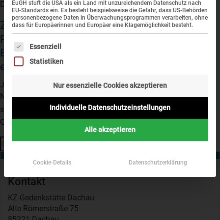
Dachau.
EuGH stuft die USA als ein Land mit unzureichendem Datenschutz nach
EU-Standards ein. Es besteht beispielsweise die Gefahr, dass US-Behörden
personenbezogene Daten in Überwachungsprogrammen verarbeiten, ohne
Zwischen Vergessen und Erinnern –
dass für Europäerinnen und Europäer eine Klagemöglichkeit besteht.
Podiumsdiskussion zum bürgerschaftlichen
Es folgt eine Liste der Service-Gruppen, für die eine Einwi
Essenziell
Engagement für den Gedenkort am
Statistiken
ehemaligen „SS-Schießplatz Hebertshausen“
Juli 3, 2014 7:00 p.m.
Nur essenzielle Cookies akzeptieren
Nachdem das Gelände des "SS-Schießplatzes Hebertshausen"
Individuelle Datenschutzeinstellungen
stetig verwahrloste, setzten sich immer mehr Bürger für einen
Gedenkort ein. 2014 konnte dieser eröffnet werden.
Alle akzeptieren
Suchen
Cookie-Details
Datenschutzerklärung
Kontakt
KZ-Gedenkstätte Dachau
Alte Römerstraße 75
85221 Dachau