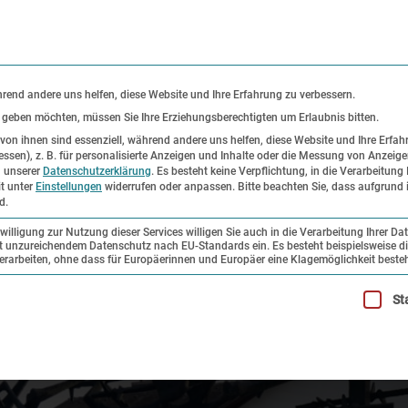
KONTAKT
P
hrend andere uns helfen, diese Website und Ihre Erfahrung zu verbessern.
s geben möchten, müssen Sie Ihre Erziehungsberechtigten um Erlaubnis bitten.
on ihnen sind essenziell, während andere uns helfen, diese Website und Ihre Erfah
ssen), z. B. für personalisierte Anzeigen und Inhalte oder die Messung von Anzeig
er
Ausstellungen
Forschung und
n unserer
Datenschutzerklärung
.
Es besteht keine Verpflichtung, in die Verarbeitung 
it unter
Einstellungen
widerrufen oder anpassen.
Bitte beachten Sie, dass aufgrund i
Sammlung
d.
illigung zur Nutzung dieser Services willigen Sie auch in die Verarbeitung Ihrer Da
mit unzureichendem Datenschutz nach EU-Standards ein. Es besteht beispielsweise di
beiten, ohne dass für Europäerinnen und Europäer eine Klagemöglichkeit besteh
illigung erteilt werden kann. Die erste Service-Gruppe ist esse
St