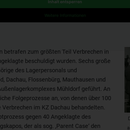
Inhalt entsperren
Weitere Informationen
n betrafen zum größten Teil Verbrechen in
ngeklagte beschuldigt wurden. Sechs große
örige des Lagerpersonals und
ld, Dachau, Flossenbürg, Mauthausen und
Außenlagerkomplexes Mühldorf geführt. An
eiche Folgeprozesse an, von denen über 100
ie Verbrechen im KZ Dachau behandelten.
uptprozess gegen 40 Angeklagte des
skapos, der als sog. ‚Parent Case‘ den
a