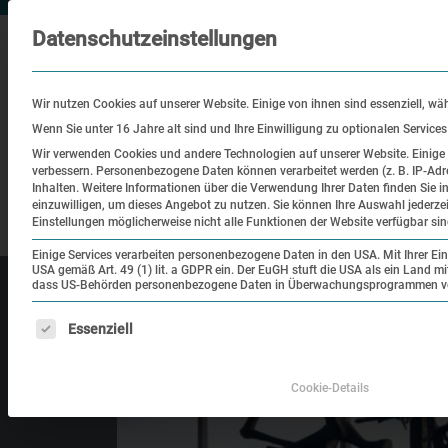
Datenschutzeinstellungen
Wir nutzen Cookies auf unserer Website. Einige von ihnen sind essenziell, wä
Wenn Sie unter 16 Jahre alt sind und Ihre Einwilligung zu optionalen Service
Wir verwenden Cookies und andere Technologien auf unserer Website. Einige v
verbessern.
Personenbezogene Daten können verarbeitet werden (z. B. IP-Adre
Besuch
Bildung
Historisch
Inhalten.
Weitere Informationen über die Verwendung Ihrer Daten finden Sie i
einzuwilligen, um dieses Angebot zu nutzen.
Sie können Ihre Auswahl jederze
Ort
Einstellungen möglicherweise nicht alle Funktionen der Website verfügbar sin
Einige Services verarbeiten personenbezogene Daten in den USA. Mit Ihrer Einw
USA gemäß Art. 49 (1) lit. a GDPR ein. Der EuGH stuft die USA als ein Land 
dass US-Behörden personenbezogene Daten in Überwachungsprogrammen verar
Es folgt eine Liste der Service-Gruppen, für die eine Einw
Essenziell
Cookie-Details