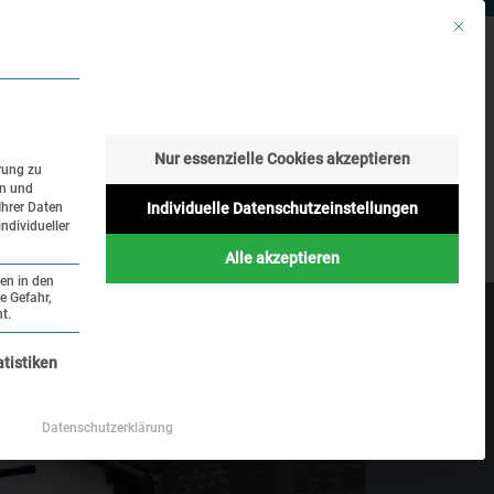
Mit die
RESSE
SUCHE
SPRACHE
Nur essenzielle Cookies akzeptieren
rung zu
en und
Geschichte
Aktuelles
Ihrer Daten
Individuelle Datenschutzeinstellungen
ndividueller
Online
Alle akzeptieren
ten in den
e Gefahr,
t.
nziell und kann nicht abgewählt werden.
atistiken
Datenschutzerklärung