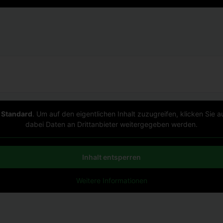
n
Standard
. Um auf den eigentlichen Inhalt zuzugreifen, klicken Sie a
dabei Daten an Drittanbieter weitergegeben werden.
Inhalt entsperren
Weitere Informationen