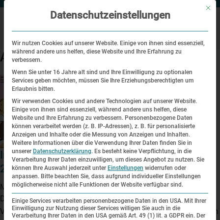
Mit di
Datenschutzeinstellungen
Wir nutzen Cookies auf unserer Website. Einige von ihnen sind essenziell,
während andere uns helfen, diese Website und Ihre Erfahrung zu
Archive
verbessern.
Wenn Sie unter 16 Jahre alt sind und Ihre Einwilligung zu optionalen
Services geben möchten, müssen Sie Ihre Erziehungsberechtigten um
Erlaubnis bitten.
Wir verwenden Cookies und andere Technologien auf unserer Website.
Einige von ihnen sind essenziell, während andere uns helfen, diese
Website und Ihre Erfahrung zu verbessern.
Personenbezogene Daten
können verarbeitet werden (z. B. IP-Adressen), z. B. für personalisierte
Anzeigen und Inhalte oder die Messung von Anzeigen und Inhalten.
Weitere Informationen über die Verwendung Ihrer Daten finden Sie in
unserer
Datenschutzerklärung
.
Es besteht keine Verpflichtung, in die
Internationale Wochen gegen Rassismus
Verarbeitung Ihrer Daten einzuwilligen, um dieses Angebot zu nutzen.
Sie
2026
können Ihre Auswahl jederzeit unter
Einstellungen
widerrufen oder
anpassen.
Bitte beachten Sie, dass aufgrund individueller Einstellungen
möglicherweise nicht alle Funktionen der Website verfügbar sind.
März 10, 2026 11:04 a.m.
Die KZ-Gedenkstätte Dachau ist in diesem Jahr erneut mit drei
Einige Services verarbeiten personenbezogene Daten in den USA. Mit Ihrer
Einwilligung zur Nutzung dieser Services willigen Sie auch in die
Veranstaltungen im Rahmen der Internationalen Wochen gegen
Verarbeitung Ihrer Daten in den USA gemäß Art. 49 (1) lit. a GDPR ein. Der