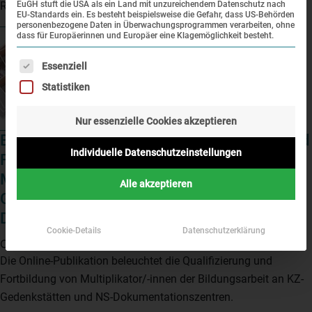
Rassismus vertreten.
EuGH stuft die USA als ein Land mit unzureichendem Datenschutz nach
EU-Standards ein. Es besteht beispielsweise die Gefahr, dass US-Behörden
personenbezogene Daten in Überwachungsprogrammen verarbeiten, ohne
dass für Europäerinnen und Europäer eine Klagemöglichkeit besteht.
Es folgt eine Liste der Service-Gruppen, für die eine Einwi
Essenziell
Statistiken
Nur essenzielle Cookies akzeptieren
Broschüre zum Workshop „Qualifizierung und
Individuelle Datenschutzeinstellungen
Fortbildung von Multiplikatorinnen und
Multiplikatoren der Bildungsarbeit an KZ-
Alle akzeptieren
Gedenkstätten und NS-
Dokumentationszentren“
Cookie-Details
Datenschutzerklärung
Oktober 16, 2025 9:11 a.m.
Die Online-Publikation beleuchtet die Qualifizierung und
Fortbildung von Multiplikator/-innen der Bildungsarbeit an KZ-
Gedenkstätten und NS-Dokumentationszentren.