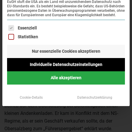
EuGH stuft die USA als ein Land mit unzureichendem Datenschutz nach
den eigentlichen Inhalt zuzugreifen,
EU-Standards ein. Es besteht beispielsweise die Gefahr, dass US-Behörden
personenbezogene Daten in Überwachungsprogrammen verarbeiten, ohne
klicken Sie auf die Schaltfläche unten.
dass für Europäerinnen und Europäer eine Klagemöglichkeit besteht.
Bitte beachten Sie, dass dabei Daten
an Drittanbieter weitergegeben
Es folgt eine Liste der Service-Gruppen, für die eine Einwi
Essenziell
werden.
Statistiken
Mehr Informationen
Inhalt entsperren
Nur essenzielle Cookies akzeptieren
Erforderlichen Service
Individuelle Datenschutzeinstellungen
vorgestellt von Angela Zander, Referentin an der KZ-
akzeptieren und Inhalte
Gedenkstätte Dachau
entsperren
Alle akzeptieren
Johann (Hans) Brandner, geboren 1914, war Fotograf und
Cookie-Details
Datenschutzerklärung
betrieb auf dem Obersalzberg bei Berchtesgaden einen
kleinen Andenkenladen. Er kam in Konflikt mit dem NS-
Regime, als er sein Geschäft verkaufen sollte, da der
Obersalzberg zum „Führersperrgebiet“ erklärt wurde.