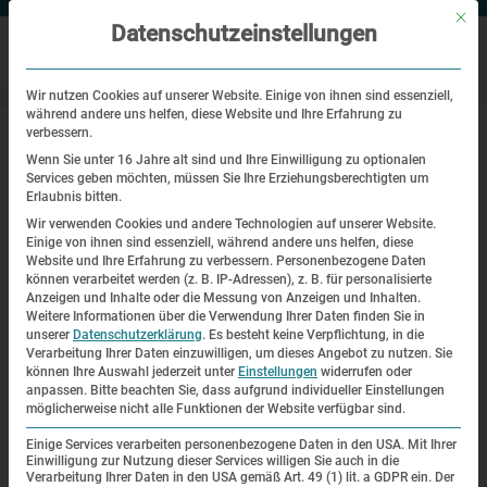
Mit di
Datenschutzeinstellungen
Wir nutzen Cookies auf unserer Website. Einige von ihnen sind essenziell,
während andere uns helfen, diese Website und Ihre Erfahrung zu
|
Startseite
Häftlinge im Porträt: Johann Brandner
verbessern.
Wenn Sie unter 16 Jahre alt sind und Ihre Einwilligung zu optionalen
Services geben möchten, müssen Sie Ihre Erziehungsberechtigten um
Häftlinge im Porträt: Johann
Erlaubnis bitten.
Brandner
Wir verwenden Cookies und andere Technologien auf unserer Website.
Einige von ihnen sind essenziell, während andere uns helfen, diese
Website und Ihre Erfahrung zu verbessern.
Personenbezogene Daten
Johann Brandner
können verarbeitet werden (z. B. IP-Adressen), z. B. für personalisierte
Anzeigen und Inhalte oder die Messung von Anzeigen und Inhalten.
Weitere Informationen über die Verwendung Ihrer Daten finden Sie in
unserer
Datenschutzerklärung
.
Es besteht keine Verpflichtung, in die
Verarbeitung Ihrer Daten einzuwilligen, um dieses Angebot zu nutzen.
Sie
können Ihre Auswahl jederzeit unter
Einstellungen
widerrufen oder
anpassen.
Bitte beachten Sie, dass aufgrund individueller Einstellungen
möglicherweise nicht alle Funktionen der Website verfügbar sind.
Einige Services verarbeiten personenbezogene Daten in den USA. Mit Ihrer
Einwilligung zur Nutzung dieser Services willigen Sie auch in die
Sie sehen gerade einen
Verarbeitung Ihrer Daten in den USA gemäß Art. 49 (1) lit. a GDPR ein. Der
Platzhalterinhalt von
Vimeo
. Um auf