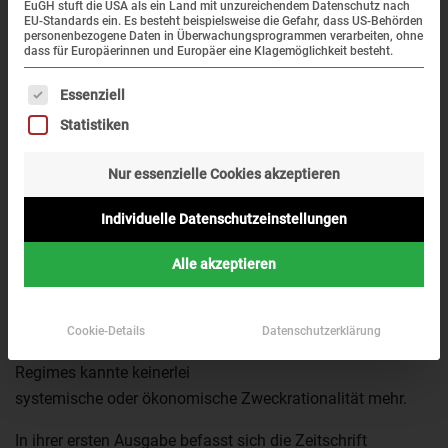
EuGH stuft die USA als ein Land mit unzureichendem Datenschutz nach
1)
EU-Standards ein. Es besteht beispielsweise die Gefahr, dass US-Behörden
personenbezogene Daten in Überwachungsprogrammen verarbeiten, ohne
dass für Europäerinnen und Europäer eine Klagemöglichkeit besteht.
Die
letzte Phase des „Dritten Reiches“ ging mit einer kaum
Es folgt eine Liste der Service-Gruppen, für die eine Einwi
Essenziell
noch für möglich
Statistiken
gehaltenen Steigerung von Terror und Gewalt einher. Es
gab keine Mordtat, vor
Nur essenzielle Cookies akzeptieren
der die Nationalsozialisten nicht zurückschreckten, keine
Grausamkeit, derer sie
Individuelle Datenschutzeinstellungen
sich nicht bedienten, keinen „Feind“, der vor ihnen sicher
Alle akzeptieren
war. Dem „totalen
Krieg“ entsprach die „totale Vernichtung“ von Menschen,
Ländern, Städten,
Cookie-Details
Datenschutzerklärung
Dörfern. Der allumfassende Vernichtungswille des NS-
Regimes kannte keinerlei
systemische oder ökonomische Zweckrationalität mehr.
In ihrer ersten Ausgabe befasst sich die Zeitschrift