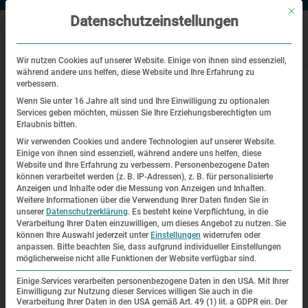
Mit di
Datenschutzeinstellungen
Wir nutzen Cookies auf unserer Website. Einige von ihnen sind essenziell,
während andere uns helfen, diese Website und Ihre Erfahrung zu
|
Startseite
Literaturtipps – Newsletter 7 – 2016
verbessern.
Wenn Sie unter 16 Jahre alt sind und Ihre Einwilligung zu optionalen
Services geben möchten, müssen Sie Ihre Erziehungsberechtigten um
Literaturtipps – Newsletter 7 –
Erlaubnis bitten.
2016
Wir verwenden Cookies und andere Technologien auf unserer Website.
Einige von ihnen sind essenziell, während andere uns helfen, diese
Website und Ihre Erfahrung zu verbessern.
Personenbezogene Daten
Literaturtipps
können verarbeitet werden (z. B. IP-Adressen), z. B. für personalisierte
Anzeigen und Inhalte oder die Messung von Anzeigen und Inhalten.
Weitere Informationen über die Verwendung Ihrer Daten finden Sie in
unserer
Datenschutzerklärung
Garbe, Detlef; Morsch, Günter
.
Es besteht keine Verpflichtung, in die
(Hrsg.)
:
Verarbeitung Ihrer Daten einzuwilligen, um dieses Angebot zu nutzen.
Sie
Kriegsendverbrechen zwischen
können Ihre Auswahl jederzeit unter
Einstellungen
widerrufen oder
anpassen.
Bitte beachten Sie, dass aufgrund individueller Einstellungen
Untergangschaos und
möglicherweise nicht alle Funktionen der Website verfügbar sind.
Vernichtungsprogramm. – Berlin:
Einige Services verarbeiten personenbezogene Daten in den USA. Mit Ihrer
Metropol 2015 (Konzentrationslager:
Einwilligung zur Nutzung dieser Services willigen Sie auch in die
Studien zur Geschichte des NS-Terrors; H.
Verarbeitung Ihrer Daten in den USA gemäß Art. 49 (1) lit. a GDPR ein. Der