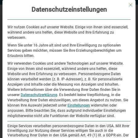
Mit di
Datenschutzeinstellungen
Wir nutzen Cookies auf unserer Website. Einige von ihnen sind essenziell,
während andere uns helfen, diese Website und Ihre Erfahrung zu
|
Startseite
Digitales Kuratieren: Visuelle Geschichte des Holocaust
verbessern.
Wenn Sie unter 16 Jahre alt sind und Ihre Einwilligung zu optionalen
Services geben möchten, müssen Sie Ihre Erziehungsberechtigten um
Digitales Kuratieren: Visuelle
Erlaubnis bitten.
Geschichte des Holocaust
Wir verwenden Cookies und andere Technologien auf unserer Website.
Einige von ihnen sind essenziell, während andere uns helfen, diese
Website und Ihre Erfahrung zu verbessern.
Personenbezogene Daten
| 6. September 2018
können verarbeitet werden (z. B. IP-Adressen), z. B. für personalisierte
Anzeigen und Inhalte oder die Messung von Anzeigen und Inhalten.
Weitere Informationen über die Verwendung Ihrer Daten finden Sie in
Was bedeutet es, filmisches und anderes Kulturgut von
unserer
Datenschutzerklärung
.
Es besteht keine Verpflichtung, in die
höchster geschichtlicher Brisanz digital zu kuratieren? Der
Verarbeitung Ihrer Daten einzuwilligen, um dieses Angebot zu nutzen.
Sie
können Ihre Auswahl jederzeit unter
Einstellungen
widerrufen oder
Holocaust ist ein zentraler Bezugspunkt europäischer
anpassen.
Bitte beachten Sie, dass aufgrund individueller Einstellungen
Geschichte und eine Art „negativer Gründungsmythos“ der
möglicherweise nicht alle Funktionen der Website verfügbar sind.
Europäischen Integration. Die Frage nach seinen bisherigen
Einige Services verarbeiten personenbezogene Daten in den USA. Mit Ihrer
Darstellungen und seiner Darstellbarkeit stellt sich im
Einwilligung zur Nutzung dieser Services willigen Sie auch in die
Verarbeitung Ihrer Daten in den USA gemäß Art. 49 (1) lit. a GDPR ein. Der