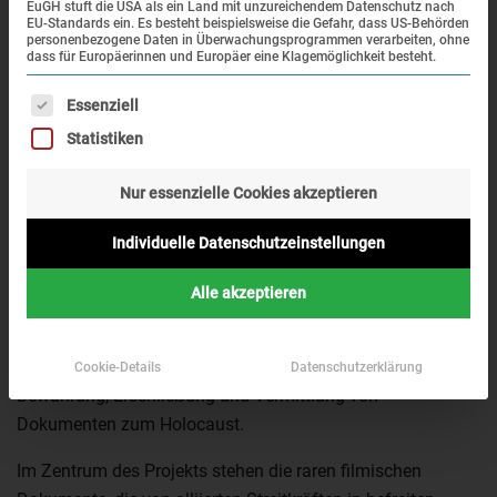
digitalen Zeitalter nochmals neu. Ein Konsortium aus 13
EuGH stuft die USA als ein Land mit unzureichendem Datenschutz nach
EU-Standards ein. Es besteht beispielsweise die Gefahr, dass US-Behörden
österreichischen, deutschen, israelischen und
personenbezogene Daten in Überwachungsprogrammen verarbeiten, ohne
dass für Europäerinnen und Europäer eine Klagemöglichkeit besteht.
französischen Forschungseinrichtungen, Museen,
Gedenkstätten und Technologieentwicklern wird
Es folgt eine Liste der Service-Gruppen, für die eine Einwi
Essenziell
gemeinsam mit amerikanischen Partnern dazu
Statistiken
beispielgebende Konzepte und Anwendungen entwickeln.
Im Projekt „Visual History of the Holocaust: Rethinking
Nur essenzielle Cookies akzeptieren
Curation in the Digital Age“ („Visuelle Geschichte des
Individuelle Datenschutzeinstellungen
Holocaust: Kuratieren im digitalen Zeitalter“), das vom
Ludwig Boltzmann Institut für Geschichte und Gesellschaft
Alle akzeptieren
in enger Zusammenarbeit mit dem Österreichischen
Filmmuseum koordiniert wird, geht es um die
Möglichkeiten und Grenzen digitaler Technologien bei der
Cookie-Details
Datenschutzerklärung
Bewahrung, Erschließung und Vermittlung von
Dokumenten zum Holocaust.
Im Zentrum des Projekts stehen die raren filmischen