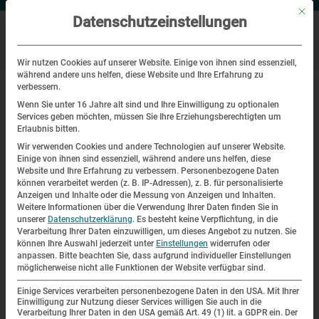
Mit di
Datenschutzeinstellungen
Wir nutzen Cookies auf unserer Website. Einige von ihnen sind essenziell,
während andere uns helfen, diese Website und Ihre Erfahrung zu
|
|
Startseite
Veranstaltungen
Außenkommando „Kräutergarten“:
verbessern.
Arbeit und Terror
Wenn Sie unter 16 Jahre alt sind und Ihre Einwilligung zu optionalen
Services geben möchten, müssen Sie Ihre Erziehungsberechtigten um
Erlaubnis bitten.
Exkursion
Wir verwenden Cookies und andere Technologien auf unserer Website.
Einige von ihnen sind essenziell, während andere uns helfen, diese
Außenkommando „Kräutergarten“:
Website und Ihre Erfahrung zu verbessern.
Personenbezogene Daten
können verarbeitet werden (z. B. IP-Adressen), z. B. für personalisierte
Arbeit und Terror
Anzeigen und Inhalte oder die Messung von Anzeigen und Inhalten.
Weitere Informationen über die Verwendung Ihrer Daten finden Sie in
unserer
Datenschutzerklärung
.
Es besteht keine Verpflichtung, in die
| 25.07.2021 | 13:00—15:30
Verarbeitung Ihrer Daten einzuwilligen, um dieses Angebot zu nutzen.
Sie
können Ihre Auswahl jederzeit unter
Einstellungen
widerrufen oder
anpassen.
Bitte beachten Sie, dass aufgrund individueller Einstellungen
möglicherweise nicht alle Funktionen der Website verfügbar sind.
Einige Services verarbeiten personenbezogene Daten in den USA. Mit Ihrer
Einwilligung zur Nutzung dieser Services willigen Sie auch in die
Verarbeitung Ihrer Daten in den USA gemäß Art. 49 (1) lit. a GDPR ein. Der