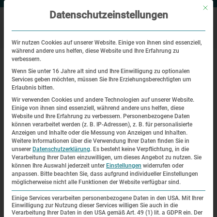
Mit di
Datenschutzeinstellungen
Wir nutzen Cookies auf unserer Website. Einige von ihnen sind essenziell,
während andere uns helfen, diese Website und Ihre Erfahrung zu
|
|
Startseite
Veranstaltungen
Contacts and relationships between
verbessern.
camps and their neighbourhoods
Wenn Sie unter 16 Jahre alt sind und Ihre Einwilligung zu optionalen
Services geben möchten, müssen Sie Ihre Erziehungsberechtigten um
Erlaubnis bitten.
Online panel discussion
Wir verwenden Cookies und andere Technologien auf unserer Website.
Einige von ihnen sind essenziell, während andere uns helfen, diese
Contacts and relationships between
Website und Ihre Erfahrung zu verbessern.
Personenbezogene Daten
können verarbeitet werden (z. B. IP-Adressen), z. B. für personalisierte
camps and their neighbourhoods
Anzeigen und Inhalte oder die Messung von Anzeigen und Inhalten.
Weitere Informationen über die Verwendung Ihrer Daten finden Sie in
unserer
Datenschutzerklärung
.
Es besteht keine Verpflichtung, in die
Verarbeitung Ihrer Daten einzuwilligen, um dieses Angebot zu nutzen.
Sie
können Ihre Auswahl jederzeit unter
Einstellungen
widerrufen oder
anpassen.
Bitte beachten Sie, dass aufgrund individueller Einstellungen
möglicherweise nicht alle Funktionen der Website verfügbar sind.
Einige Services verarbeiten personenbezogene Daten in den USA. Mit Ihrer
Einwilligung zur Nutzung dieser Services willigen Sie auch in die
Verarbeitung Ihrer Daten in den USA gemäß Art. 49 (1) lit. a GDPR ein. Der