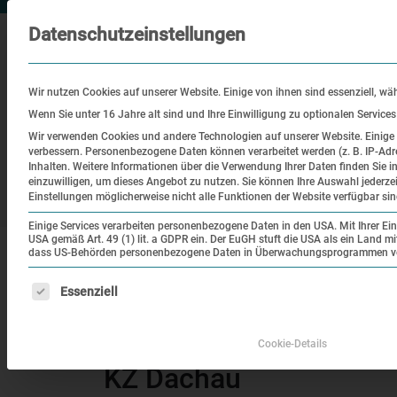
Datenschutzeinstellungen
Wir nutzen Cookies auf unserer Website. Einige von ihnen sind essenziell, wä
Wenn Sie unter 16 Jahre alt sind und Ihre Einwilligung zu optionalen Service
Wir verwenden Cookies und andere Technologien auf unserer Website. Einige v
verbessern.
Personenbezogene Daten können verarbeitet werden (z. B. IP-Adre
Besuch
Bildung
Historisch
Inhalten.
Weitere Informationen über die Verwendung Ihrer Daten finden Sie i
einzuwilligen, um dieses Angebot zu nutzen.
Sie können Ihre Auswahl jederze
Ort
Einstellungen möglicherweise nicht alle Funktionen der Website verfügbar sin
Einige Services verarbeiten personenbezogene Daten in den USA. Mit Ihrer Einw
USA gemäß Art. 49 (1) lit. a GDPR ein. Der EuGH stuft die USA als ein Land 
|
|
Startseite
Veranstaltungen
Jüdische Häftli
dass US-Behörden personenbezogene Daten in Überwachungsprogrammen verar
Es folgt eine Liste der Service-Gruppen, für die eine Einw
Essenziell
Themenrundgang
Jüdische Häftlinge – 
Cookie-Details
KZ Dachau