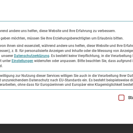
KONTAKT
P
hrend andere uns helfen, diese Website und Ihre Erfahrung zu verbessern.
s geben möchten, müssen Sie Ihre Erziehungsberechtigten um Erlaubnis bitten.
on ihnen sind essenziell, während andere uns helfen, diese Website und Ihre Erfah
ssen), z. B. für personalisierte Anzeigen und Inhalte oder die Messung von Anzeig
er
Ausstellungen
Forschung und
n unserer
Datenschutzerklärung
.
Es besteht keine Verpflichtung, in die Verarbeitung 
it unter
Einstellungen
widerrufen oder anpassen.
Bitte beachten Sie, dass aufgrund i
Sammlung
d.
illigung zur Nutzung dieser Services willigen Sie auch in die Verarbeitung Ihrer Da
mit unzureichendem Datenschutz nach EU-Standards ein. Es besteht beispielsweise di
nge – die Reichspogromnacht und die Auswirkungen für das KZ
beiten, ohne dass für Europäerinnen und Europäer eine Klagemöglichkeit besteh
illigung erteilt werden kann. Die erste Service-Gruppe ist esse
St
die Reichspogromnacht und die 