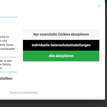
Mit die
RESSE
SUCHE
SPRACHE
Nur essenzielle Cookies akzeptieren
rung zu
en und
Geschichte
Aktuelles
Ihrer Daten
Individuelle Datenschutzeinstellungen
ndividueller
Online
Alle akzeptieren
ten in den
e Gefahr,
 Dachau
t.
nziell und kann nicht abgewählt werden.
atistiken
Auswirkungen für das
Datenschutzerklärung