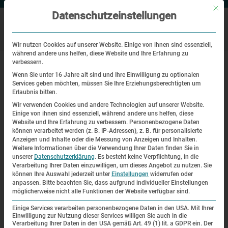
Mit di
Datenschutzeinstellungen
Wir nutzen Cookies auf unserer Website. Einige von ihnen sind essenziell,
während andere uns helfen, diese Website und Ihre Erfahrung zu
|
|
Startseite
Veranstaltungen
Wirtschaft, Zwangsarbeit und das
verbessern.
Konzentrationslager Dachau
Wenn Sie unter 16 Jahre alt sind und Ihre Einwilligung zu optionalen
Services geben möchten, müssen Sie Ihre Erziehungsberechtigten um
Erlaubnis bitten.
Digitaler Live-Rundgang
Wir verwenden Cookies und andere Technologien auf unserer Website.
Einige von ihnen sind essenziell, während andere uns helfen, diese
Wirtschaft, Zwangsarbeit und das
Website und Ihre Erfahrung zu verbessern.
Personenbezogene Daten
können verarbeitet werden (z. B. IP-Adressen), z. B. für personalisierte
Konzentrationslager Dachau
Anzeigen und Inhalte oder die Messung von Anzeigen und Inhalten.
Weitere Informationen über die Verwendung Ihrer Daten finden Sie in
unserer
Datenschutzerklärung
.
Es besteht keine Verpflichtung, in die
| 08.10.2020 | 16:00—17:00
Verarbeitung Ihrer Daten einzuwilligen, um dieses Angebot zu nutzen.
Sie
können Ihre Auswahl jederzeit unter
Einstellungen
widerrufen oder
anpassen.
Bitte beachten Sie, dass aufgrund individueller Einstellungen
möglicherweise nicht alle Funktionen der Website verfügbar sind.
Einige Services verarbeiten personenbezogene Daten in den USA. Mit Ihrer
Einwilligung zur Nutzung dieser Services willigen Sie auch in die
Verarbeitung Ihrer Daten in den USA gemäß Art. 49 (1) lit. a GDPR ein. Der