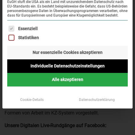
EuGH stuft die USA als ein Land mit unzureichendem Datenschutz nach
EU-Standards ein. Es besteht beispielsweise die Gefahr, dass US-Behörden
personenbezogene Daten in Überwachungsprogrammen verarbeiten, ohne
dass für Europäerinnen und Europäer eine Klagemöglichkeit besteht.
Es folgt eine Liste der Service-Gruppen, für die eine Einwi
Essenziell
Statistiken
Blick auf die ehemalige Lagerstraße und die rekonstruierten
Nur essenzielle Cookies akzeptieren
Baracken, 2017 (KZ-Gedenkstätte Dachau)
Im Rundgang von Michael Haas, Referent der KZ-
Individuelle Datenschutzeinstellungen
Gedenkstätte Dachau wird die enge Verbindung von
Alle akzeptieren
Wirtschaftsbetrieben, Zwangsarbeit und dem KZ Dachau
erläutert. Anhand der Beispiele der Dachauer
Fleischwarenfabrik Wülfert, der BMW-Fabrik in Allach und
Cookie-Details
Datenschutzerklärung
der Porzellanmanufaktur Allach werden verschiedene
Formen von Arbeit im KZ-System vorgestellt.
Unsere Digitalen Live-Rundgänge auf Facebook: