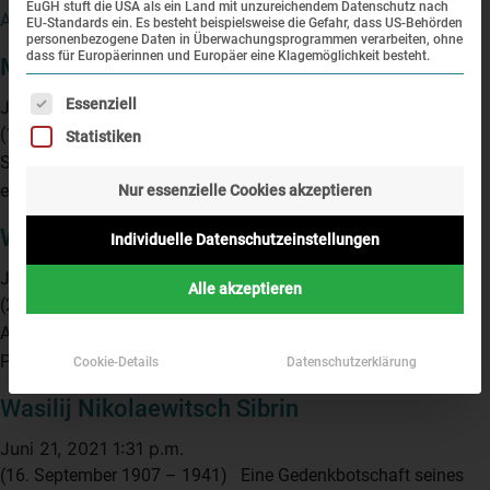
EuGH stuft die USA als ein Land mit unzureichendem Datenschutz nach
Artikel anzeigen
EU-Standards ein. Es besteht beispielsweise die Gefahr, dass US-Behörden
personenbezogene Daten in Überwachungsprogrammen verarbeiten, ohne
dass für Europäerinnen und Europäer eine Klagemöglichkeit besteht.
Moisej Benjaminowitsch Temkin
Es folgt eine Liste der Service-Gruppen, für die eine Einwi
Essenziell
Juni 21, 2021 1:39 p.m.
(10. Oktober 1917 – 2006) Eine Gedenkbotschaft seines
Statistiken
Sohnes Alexandr Michajlowitsch Temkin Sie sehen gerade
einen Platzhalterinhalt von...
Artikel anzeigen
Nur essenzielle Cookies akzeptieren
Wladimir Semenowitsch Poltawskij
Individuelle Datenschutzeinstellungen
Juni 21, 2021 1:35 p.m.
Alle akzeptieren
(27. Mai 1919 – 1941) Eine Gedenkbotschaft seines Sohnes
Alexandr Wladimirowitsch Poltawskij Sie sehen gerade einen
Platzhalterinhalt von...
Artikel anzeigen
Cookie-Details
Datenschutzerklärung
Wasilij Nikolaewitsch Sibrin
Juni 21, 2021 1:31 p.m.
(16. September 1907 – 1941) Eine Gedenkbotschaft seines