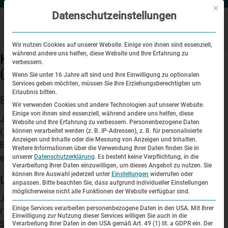
Mit di
Datenschutzeinstellungen
Wir nutzen Cookies auf unserer Website. Einige von ihnen sind essenziell,
während andere uns helfen, diese Website und Ihre Erfahrung zu
Kategorien für 80. Jahrestag des dt.
verbessern.
Überfalls auf die Sowjetunion
Wenn Sie unter 16 Jahre alt sind und Ihre Einwilligung zu optionalen
Services geben möchten, müssen Sie Ihre Erziehungsberechtigten um
Erlaubnis bitten.
Ewgenij Iwanowitsch Tschirimow
Wir verwenden Cookies und andere Technologien auf unserer Website.
Einige von ihnen sind essenziell, während andere uns helfen, diese
Juni 21, 2021 2:00 p.m.
Website und Ihre Erfahrung zu verbessern.
Personenbezogene Daten
(10. Oktober 1911 – 1941) Eine Gedenkbotschaft seines
können verarbeitet werden (z. B. IP-Adressen), z. B. für personalisierte
Anzeigen und Inhalte oder die Messung von Anzeigen und Inhalten.
Enkels Sergej Wladimirowisch Kapustin Sie sehen gerade
Weitere Informationen über die Verwendung Ihrer Daten finden Sie in
einen Platzhalterinhalt von...
unserer
Datenschutzerklärung
.
Es besteht keine Verpflichtung, in die
Artikel anzeigen
Verarbeitung Ihrer Daten einzuwilligen, um dieses Angebot zu nutzen.
Sie
können Ihre Auswahl jederzeit unter
Einstellungen
widerrufen oder
Lew Michajlowitsch Kamionko
anpassen.
Bitte beachten Sie, dass aufgrund individueller Einstellungen
möglicherweise nicht alle Funktionen der Website verfügbar sind.
Juni 21, 2021 1:43 p.m.
Einige Services verarbeiten personenbezogene Daten in den USA. Mit Ihrer
(18. März 1904 – 1941) Eine Gedenkbotschaft seiner Familie
Einwilligung zur Nutzung dieser Services willigen Sie auch in die
Sie sehen gerade einen Platzhalterinhalt von Vimeo. Um auf...
Verarbeitung Ihrer Daten in den USA gemäß Art. 49 (1) lit. a GDPR ein. Der