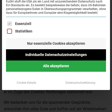
EuGH stuft die USA als ein Land mit unzureichendem Datenschutz nach
EU-Standards ein. Es besteht beispielsweise die Gefahr, dass US-Behörden
personenbezogene Daten in Überwachungsprogrammen verarbeiten, ohne
dass für Europäerinnen und Europäer eine Klagemöglichkeit besteht.
Es folgt eine Liste der Service-Gruppen, für die eine Einwi
Essenziell
Statistiken
Nur essenzielle Cookies akzeptieren
Diese Woche besuchte uns Bud Gahs, der als Mitglied der
42. „Rainbow“ Division der US-Armee am 29. April 1945
Individuelle Datenschutzeinstellungen
das Konzentrationslager Dachau befreite. Der 98-jährige
berichtete von vielen spannenden, aber auch
Alle akzeptieren
schockierenden Erfahrungen beim Eintreffen in Dachau.
Zusammen mit seiner Familie und der Filmemacherin Erin
Cookie-Details
Datenschutzerklärung
Faith Allen reist er derzeit zu verschiedenen Orten, an denen
er im Zuge des Zweiten Weltkrieges stationiert war.
Wir bedanken uns für die spannenden Gespräche,
wünschen ihm alles Gute und hoffen auf ein Wiedersehen!