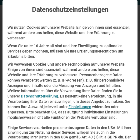
Mit di
Datenschutzeinstellungen
Wir nutzen Cookies auf unserer Website. Einige von ihnen sind essenziell,
während andere uns helfen, diese Website und Ihre Erfahrung zu
|
Startseite
Besuch des US-Veterans und Befreiers des KZ Dachau
verbessern.
Bud Gahs an der KZ-Gedenkstätte
Wenn Sie unter 16 Jahre alt sind und Ihre Einwilligung zu optionalen
Services geben möchten, müssen Sie Ihre Erziehungsberechtigten um
Erlaubnis bitten.
Gedenkstättenbesuch
Wir verwenden Cookies und andere Technologien auf unserer Website.
Einige von ihnen sind essenziell, während andere uns helfen, diese
Besuch des US-Veterans und
Website und Ihre Erfahrung zu verbessern.
Personenbezogene Daten
können verarbeitet werden (z. B. IP-Adressen), z. B. für personalisierte
Befreiers des KZ Dachau Bud Gahs
Anzeigen und Inhalte oder die Messung von Anzeigen und Inhalten.
Weitere Informationen über die Verwendung Ihrer Daten finden Sie in
an der KZ-Gedenkstätte
unserer
Datenschutzerklärung
.
Es besteht keine Verpflichtung, in die
Verarbeitung Ihrer Daten einzuwilligen, um dieses Angebot zu nutzen.
Sie
| 26. August 2022
können Ihre Auswahl jederzeit unter
Einstellungen
widerrufen oder
anpassen.
Bitte beachten Sie, dass aufgrund individueller Einstellungen
möglicherweise nicht alle Funktionen der Website verfügbar sind.
Einige Services verarbeiten personenbezogene Daten in den USA. Mit Ihrer
Einwilligung zur Nutzung dieser Services willigen Sie auch in die
Verarbeitung Ihrer Daten in den USA gemäß Art. 49 (1) lit. a GDPR ein. Der